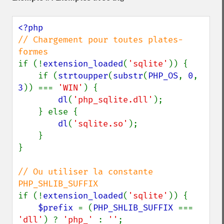
// Chargement pour toutes plates-
if (!
extension_loaded
(
'sqlite'
)) {

    if (
strtoupper
(
substr
(
PHP_OS
, 
0
, 
3
)) === 
'WIN'
) {

dl
(
'php_sqlite.dll'
);

    } else {

dl
(
'sqlite.so'
);

    }

}

// Ou utiliser la constante 
if (!
extension_loaded
(
'sqlite'
)) {

$prefix 
= (
PHP_SHLIB_SUFFIX 
=== 
'dll'
) ? 
'php_' 
: 
''
;
