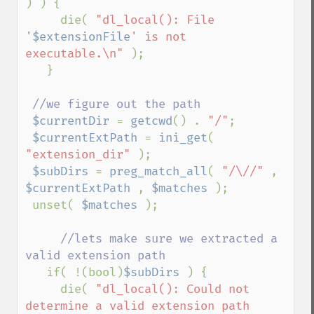
) ) {

     die( 
"dl_local(): File 
'
$extensionFile
' is not 
executable.\n" 
);

   }

//we figure out the path

$currentDir 
= 
getcwd
() . 
"/"
;

$currentExtPath 
= 
ini_get
( 
"extension_dir" 
);

$subDirs 
= 
preg_match_all
( 
"/\//" 
, 
$currentExtPath 
, 
$matches 
);

 unset( 
$matches 
);

//lets make sure we extracted a 
valid extension path

if( !(bool)
$subDirs 
) {

     die( 
"dl_local(): Could not 
determine a valid extension path 