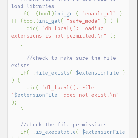
load libraries

if( !(bool)
ini_get
( 
"enable_dl" 
) 
|| (bool)
ini_get
( 
"safe_mode" 
) ) {

     die( 
"dh_local(): Loading 
extensions is not permitted.\n" 
);

   }

//check to make sure the file 
exists

if( !
file_exists
( 
$extensionFile 
) 
) {

     die( 
"dl_local(): File 
'
$extensionFile
' does not exist.\n" 
);

   }

//check the file permissions

if( !
is_executable
( 
$extensionFile 