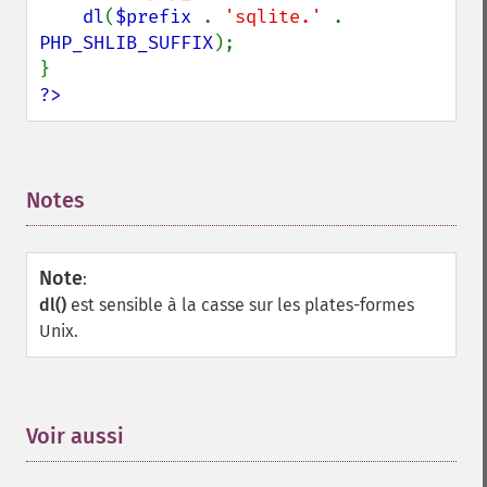
dl
(
$prefix 
. 
'sqlite.' 
. 
PHP_SHLIB_SUFFIX
);

?>
Notes
¶
Note
:
dl()
est sensible à la casse sur les plates-formes
Unix.
Voir aussi
¶