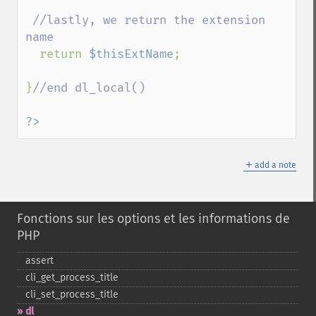
//lastly, we return the extension 
name

return 
$thisExtName
;

}
//end dl_local()

?>
＋
add a note
Fonctions sur les options et les informations de
PHP
assert
cli_​get_​process_​title
cli_​set_​process_​title
dl