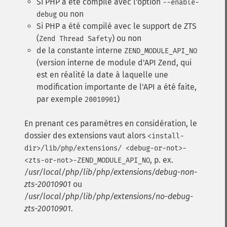
Si PHP a été compilé avec l'option
--enable-
ou non
debug
Si PHP a été compilé avec le support de ZTS
(
) ou non
Zend Thread Safety
de la constante interne
ZEND_MODULE_API_NO
(version interne de module d'API Zend, qui
est en réalité la date à laquelle une
modification importante de l'API a été faite,
par exemple
)
20010901
En prenant ces paramètres en considération, le
dossier des extensions vaut alors
<install-
dir>/lib/php/extensions/ <debug-or-not>-
, p. ex.
<zts-or-not>-ZEND_MODULE_API_NO
/usr/local/php/lib/php/extensions/debug-non-
zts-20010901
ou
/usr/local/php/lib/php/extensions/no-debug-
zts-20010901
.