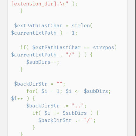
[extension_dir].\n" 
);

   }

$extPathLastChar 
= 
strlen
( 
$currentExtPath 
) - 
1
;

   if( 
$extPathLastChar 
== 
strrpos
( 
$currentExtPath 
, 
"/" 
) ) {

$subDirs
--;

   }

$backDirStr 
= 
""
; 

     for( 
$i 
= 
1
; 
$i 
<= 
$subDirs
; 
$i
++ ) {

$backDirStr 
.= 
".."
;

       if( 
$i 
!= 
$subDirs 
) {

$backDirStr 
.= 
"/"
;

       }

   }
