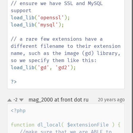
// ensure we have SSL and MySQL 
load_lib
(
'openssl'
load_lib
(
'mysql'
);

// a rare few extensions have a 
different filename to their extension 
name, such as the image (gd) library, 
load_lib
(
'gd'
, 
'gd2'
);

?>
mag_2000 at front dot ru
-2
20 years ago
¶
up
down
<?php

function 
dl_local
( 
$extensionFile 
) {

//make sure that we are ABLE to 