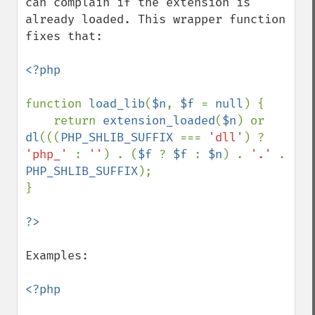
can complain if the extension is 
already loaded. This wrapper function 
fixes that:

<?php

function 
load_lib
(
$n
, 
$f 
= 
null
) {

    return 
extension_loaded
(
$n
) or 
dl
(((
PHP_SHLIB_SUFFIX 
=== 
'dll'
) ? 
'php_' 
: 
''
) . (
$f 
? 
$f 
: 
$n
) . 
'.' 
. 
PHP_SHLIB_SUFFIX
);

}

Examples:

<?php
