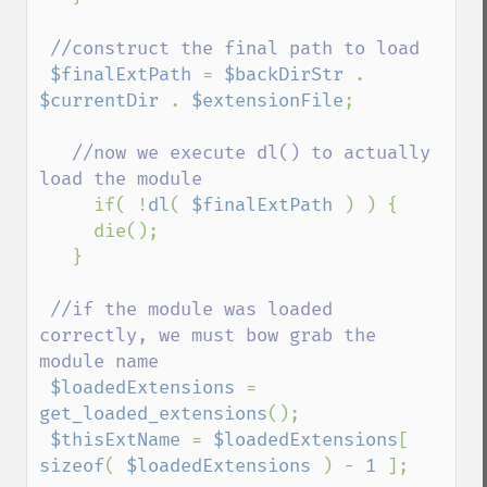
//construct the final path to load

$finalExtPath 
= 
$backDirStr 
. 
$currentDir 
. 
$extensionFile
;

//now we execute dl() to actually 
load the module

if( !
dl
( 
$finalExtPath 
) ) {

     die();

   }

//if the module was loaded 
correctly, we must bow grab the 
module name

$loadedExtensions 
= 
get_loaded_extensions
();

$thisExtName 
= 
$loadedExtensions
[ 
sizeof
( 
$loadedExtensions 
) - 
1 
];
