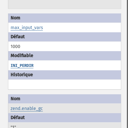
max_input_vars
1000
INI_PERDIR
zend.enable_gc
"1"