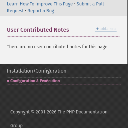
Learn How To Improve This Page
•
Submit a Pull
Request
•
Report a Bug
＋
User Contributed Notes
add a note
There are no user contributed notes for this page.
Installation/Configuration
Configuration à l'exécution
Copyright © 2001-2026 The PHP Documentation
Group