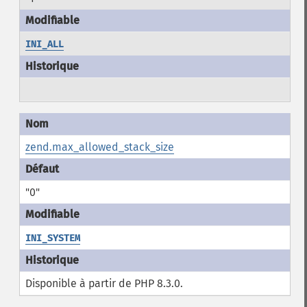
INI_ALL
zend.max_allowed_stack_size
"0"
INI_SYSTEM
Disponible à partir de PHP 8.3.0.