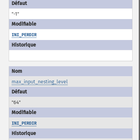
"-1"
INI_PERDIR
max_input_nesting_level
"64"
INI_PERDIR