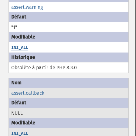
assert.warning
"1"
INI_ALL
Obsolète à partir de PHP 8.3.0
assert.callback
NULL
INI_ALL