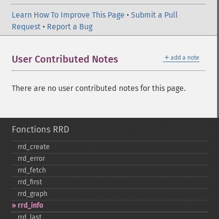
Learn How To Improve This Page
•
Submit a Pull
Request
•
Report a Bug
＋
User Contributed Notes
add a note
There are no user contributed notes for this page.
Fonctions RRD
rrd_​create
rrd_​error
rrd_​fetch
rrd_​first
rrd_​graph
rrd_​info
rrd_​last