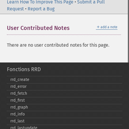
Learn How To Improve This Page
•
Submit a Pull
Request
•
Report a Bug
＋
User Contributed Notes
add a note
There are no user contributed notes for this page.
Fonctions RRD
rrd_​create
rrd_​error
rrd_​fetch
rrd_​first
rrd_​graph
rrd_​info
rrd_​last
rrd_​lastupdate