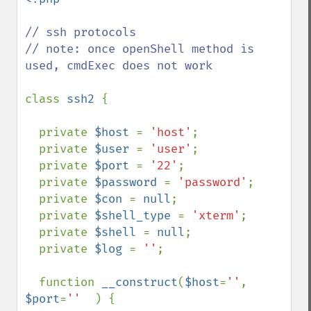
// ssh protocols

// note: once openShell method is 
used, cmdExec does not work

class 
ssh2 
{

  private 
$host 
= 
'host'
;

  private 
$user 
= 
'user'
;

  private 
$port 
= 
'22'
;

  private 
$password 
= 
'password'
;

  private 
$con 
= 
null
;

  private 
$shell_type 
= 
'xterm'
;

  private 
$shell 
= 
null
;

  private 
$log 
= 
''
;

  function 
__construct
(
$host
=
''
, 
$port
=
''  
) {
