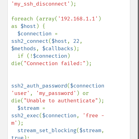
'my_ssh_disconnect'
);

foreach (array(
'192.168.1.1'
) 
as 
$host
) {

$connection 
= 
ssh2_connect
(
$host
, 
22
, 
$methods
, 
$callbacks
);

  if (!
$connection
) 
die(
"Connection failed:"
);

ssh2_auth_password
(
$connection
, 
'user'
, 
'my_password'
) or 
die(
"Unable to authenticate"
);

$stream 
= 
ssh2_exec
(
$connection
, 
'free -
m'
);

stream_set_blocking
(
$stream
, 
true
);
