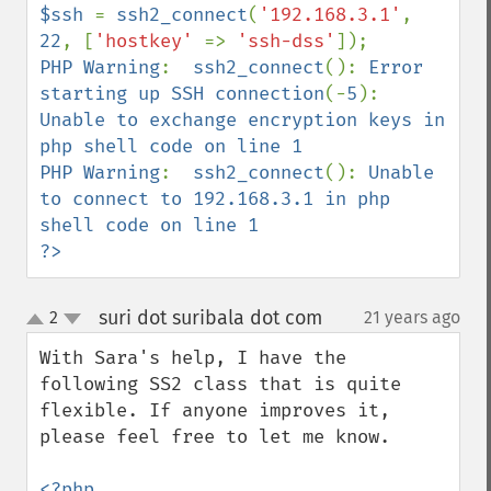
$ssh 
= 
ssh2_connect
(
'192.168.3.1'
, 
22
, [
'hostkey' 
=> 
'ssh-dss'
PHP Warning
:  
ssh2_connect
(): 
Error 
starting up SSH connection
(-
5
): 
Unable to exchange encryption keys in 
php shell code on line 1

PHP Warning
:  
ssh2_connect
(): 
Unable 
to connect to 192.168.3.1 in php 
shell code on line 1

?>
suri dot suribala dot com
2
21 years ago
¶
up
down
With Sara's help, I have the 
following SS2 class that is quite 
flexible. If anyone improves it, 
please feel free to let me know.

<?php
