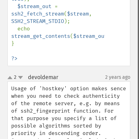
$stream_out 
= 
ssh2_fetch_stream
(
$stream
, 
SSH2_STREAM_STDIO
);

  echo 
stream_get_contents
(
$stream_out
);

}

?>
devoldemar
2
2 years ago
¶
up
down
Usage of 'hostkey' option makes sence 
when you need to check authenticity 
of the remote server, e.g. by means 
of ssh2_fingerprint function. For 
that purpose you specify a list of 
possible algorithms sorted by 
priority in descending order. 