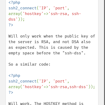
<?php

ssh2_connect
(
'IP'
, 
'port'
, 
array(
'hostkey'
=>
'ssh-rsa, ssh-
dss'
Will only work when the public key of 
the server is RSA, and not DSA also 
as expected. This is caused by the 
empty space before the "ssh-dss". 

So a similar code:

<?php

ssh2_connect
(
'IP'
, 
'port'
,   
array(
'hostkey'
=>
'ssh-rsa,ssh-dss'
Will work. The HOSTKEY method is 