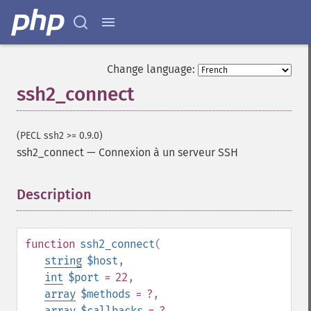
Change language:
ssh2_connect
(PECL ssh2 >= 0.9.0)
ssh2_connect
—
Connexion à un serveur SSH
Description
¶
function
ssh2_connect
(
string
$host
,
int
$port
= 22
,
array
$methods
= ?
,
array
$callbacks
= ?