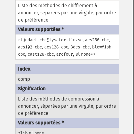
Liste des méthodes de chiffrement à
annoncer, séparées par une virgule, par ordre
de préférence.
,
,
rijndael-cbc@lysator.liu.se
aes256-cbc
,
,
,
aes192-cbc
aes128-cbc
3des-cbc
blowfish-
,
,
, et
cbc
cast128-cbc
arcfour
none**
comp
Liste des méthodes de compression à
annoncer, séparées par une virgule, par ordre
de préférence.
et
zlib
none