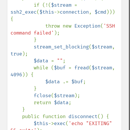
        if (!(
$stream 
= 
ssh2_exec
(
$this
->
connection
, 
$cmd
))) 
{

            throw new 
Exception
(
'SSH 
command failed'
);

        }

stream_set_blocking
(
$stream
, 
true
);

$data 
= 
""
;

        while (
$buf 
= 
fread
(
$stream
, 
4096
)) {

$data 
.= 
$buf
;

        }

fclose
(
$stream
);

        return 
$data
;

    }

    public function 
disconnect
() {

$this
->
exec
(
'echo "EXITING" 