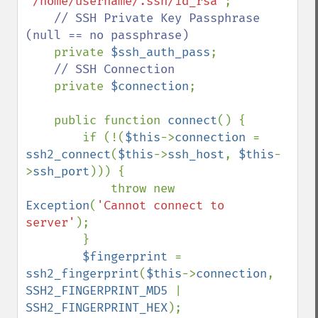
'/home/username/.ssh/id_rsa'
;

// SSH Private Key Passphrase 
(null == no passphrase)

private 
$ssh_auth_pass
;

// SSH Connection

private 
$connection
;

    public function 
connect
() {

        if (!(
$this
->
connection 
= 
ssh2_connect
(
$this
->
ssh_host
, 
$this
-
>
ssh_port
))) {

            throw new 
Exception
(
'Cannot connect to 
server'
);

        }

$fingerprint 
= 
ssh2_fingerprint
(
$this
->
connection
, 
SSH2_FINGERPRINT_MD5 
| 
SSH2_FINGERPRINT_HEX
);
