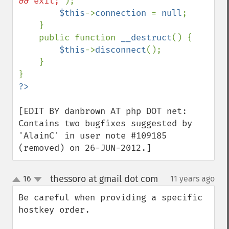
&& exit;'
);

$this
->
connection 
= 
null
;

    }

    public function 
__destruct
() {

$this
->
disconnect
();

    }

[EDIT BY danbrown AT php DOT net: 
Contains two bugfixes suggested by 
'AlainC' in user note #109185 
(removed) on 26-JUN-2012.]
thessoro at gmail dot com
16
11 years ago
¶
up
down
Be careful when providing a specific 
hostkey order. 
