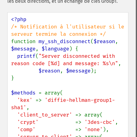
les deux directions, et un échange de clés Group1.
/* Notification à l'utilisateur si le 
function 
my_ssh_disconnect
(
$reason
, 
$message
, 
$language
) {

printf
(
"Server disconnected with 
reason code [%d] and message: %s\n"
,

$reason
, 
$message
);

}

$methods 
= array(

'kex' 
=> 
'diffie-hellman-group1-
sha1'
,

'client_to_server' 
=> array(

'crypt'            
=> 
'3des-cbc'
,

'comp'             
=> 
'none'
),

'server_to_client' 
=> array(
