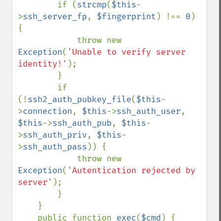
        if (
strcmp
(
$this
-
>
ssh_server_fp
, 
$fingerprint
) !== 
0
) 
{

            throw new 
Exception
(
'Unable to verify server 
identity!'
);

        }

        if 
(!
ssh2_auth_pubkey_file
(
$this
-
>
connection
, 
$this
->
ssh_auth_user
, 
$this
->
ssh_auth_pub
, 
$this
-
>
ssh_auth_priv
, 
$this
-
>
ssh_auth_pass
)) {

            throw new 
Exception
(
'Autentication rejected by 
server'
);

        }

    }

    public function 
exec
(
$cmd
) {
