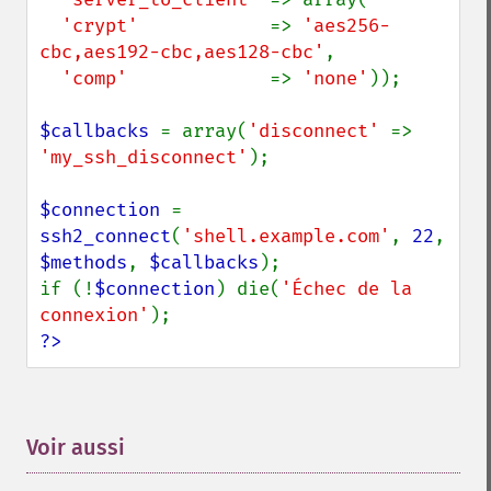
'crypt'            
=> 
'aes256-
cbc,aes192-cbc,aes128-cbc'
,

'comp'             
=> 
'none'
));

$callbacks 
= array(
'disconnect' 
=> 
'my_ssh_disconnect'
);

$connection 
= 
ssh2_connect
(
'shell.example.com'
, 
22
, 
$methods
, 
$callbacks
);

if (!
$connection
) die(
'Échec de la 
connexion'
?>
Voir aussi
¶