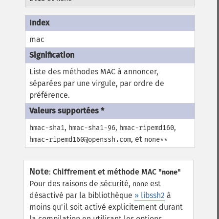
mac
Liste des méthodes MAC à annoncer,
séparées par une virgule, par ordre de
préférence.
,
,
,
hmac-sha1
hmac-sha1-96
hmac-ripemd160
, et
hmac-ripemd160@openssh.com
none**
Note
:
Chiffrement et méthode MAC "
"
none
Pour des raisons de sécurité,
est
none
désactivé par la bibliothèque
» libssh2
à
moins qu'il soit activé explicitement durant
la compilation en utilisant les options