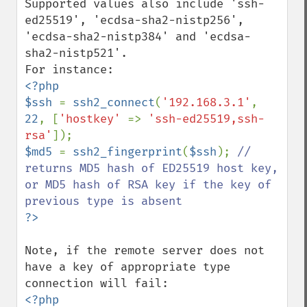
Supported values also include 'ssh-
ed25519', 'ecdsa-sha2-nistp256', 
'ecdsa-sha2-nistp384' and 'ecdsa-
sha2-nistp521'.

<?php

$ssh 
= 
ssh2_connect
(
'192.168.3.1'
, 
22
, [
'hostkey' 
=> 
'ssh-ed25519,ssh-
rsa'
$md5 
= 
ssh2_fingerprint
(
$ssh
); 
// 
returns MD5 hash of ED25519 host key, 
or MD5 hash of RSA key if the key of 
Note, if the remote server does not 
have a key of appropriate type 
<?php
