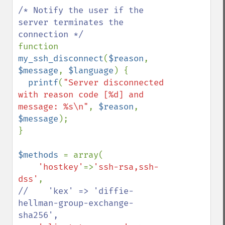
/* Notify the user if the 
server terminates the 
function 
my_ssh_disconnect
(
$reason
, 
$message
, 
$language
) {

printf
(
"Server disconnected 
with reason code [%d] and 
message: %s\n"
, 
$reason
, 
$message
);

}

$methods 
= array(

'hostkey'
=>
'ssh-rsa,ssh-
dss'
//    'kex' => 'diffie-
hellman-group-exchange-
sha256',
