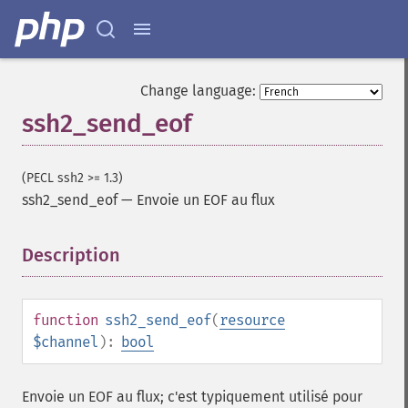
Change language:
ssh2_send_eof
(PECL ssh2 >= 1.3)
ssh2_send_eof
—
Envoie un EOF au flux
Description
¶
function
ssh2_send_eof
(
resource
$channel
):
bool
Envoie un EOF au flux; c'est typiquement utilisé pour