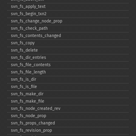
svn_​fs_​apply_​text
svn_​fs_​begin_​txn2
svn_​fs_​change_​node_​prop
svn_​fs_​check_​path
svn_​fs_​contents_​changed
svn_​fs_​copy
svn_​fs_​delete
svn_​fs_​dir_​entries
svn_​fs_​file_​contents
svn_​fs_​file_​length
svn_​fs_​is_​dir
svn_​fs_​is_​file
svn_​fs_​make_​dir
svn_​fs_​make_​file
svn_​fs_​node_​created_​rev
svn_​fs_​node_​prop
svn_​fs_​props_​changed
svn_​fs_​revision_​prop