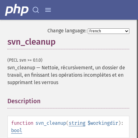
Change language:
svn_cleanup
(PECL svn >= 0.1.0)
svn_cleanup
—
Nettoie, récursivement, un dossier de
travail, en finissant les opérations incomplètes et en
supprimant les verrous
Description
¶
function
svn_cleanup
(
string
$workingdir
):
bool