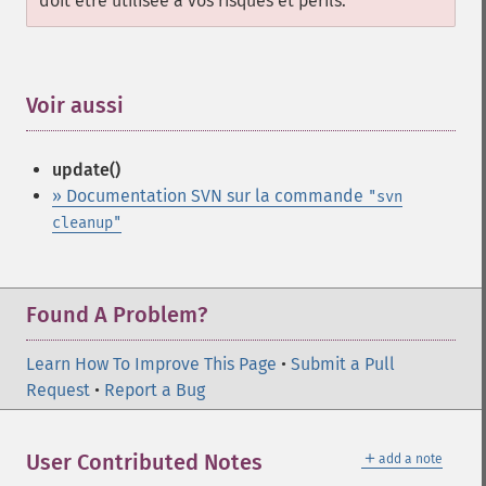
doit être utilisée à vos risques et périls.
Voir aussi
¶
update()
» Documentation SVN sur la commande
"svn
cleanup"
Found A Problem?
Learn How To Improve This Page
•
Submit a Pull
Request
•
Report a Bug
＋
User Contributed Notes
add a note