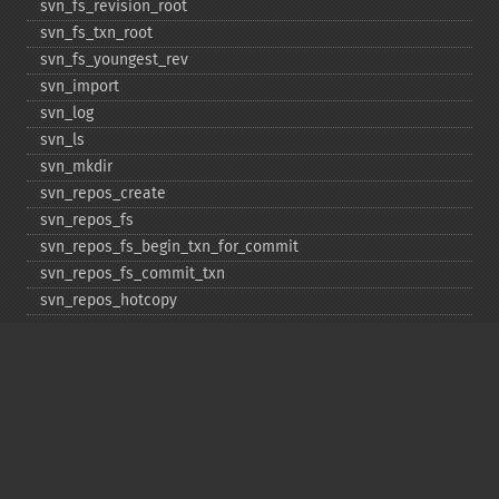
svn_​fs_​revision_​root
svn_​fs_​txn_​root
svn_​fs_​youngest_​rev
svn_​import
svn_​log
svn_​ls
svn_​mkdir
svn_​repos_​create
svn_​repos_​fs
svn_​repos_​fs_​begin_​txn_​for_​commit
svn_​repos_​fs_​commit_​txn
svn_​repos_​hotcopy
svn_​repos_​open
svn_​repos_​recover
svn_​revert
svn_​status
svn_​update