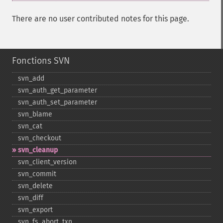
There are no user contributed notes for this page.
Fonctions SVN
svn_​add
svn_​auth_​get_​parameter
svn_​auth_​set_​parameter
svn_​blame
svn_​cat
svn_​checkout
svn_​cleanup
svn_​client_​version
svn_​commit
svn_​delete
svn_​diff
svn_​export
svn_​fs_​abort_​txn