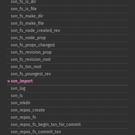
svn_​fs_​is_​dir
svn_​fs_​is_​file
svn_​fs_​make_​dir
svn_​fs_​make_​file
svn_​fs_​node_​created_​rev
svn_​fs_​node_​prop
svn_​fs_​props_​changed
svn_​fs_​revision_​prop
svn_​fs_​revision_​root
svn_​fs_​txn_​root
svn_​fs_​youngest_​rev
svn_​import
svn_​log
svn_​ls
svn_​mkdir
svn_​repos_​create
svn_​repos_​fs
svn_​repos_​fs_​begin_​txn_​for_​commit
svn_​repos_​fs_​commit_​txn