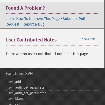
Found A Problem?
Learn How To Improve This Page
•
Submit a Pull
Request
•
Report a Bug
＋
User Contributed Notes
add a note
There are no user contributed notes for this page.
Fonctions SVN
svn_​add
svn_​auth_​get_​parameter
svn_​auth_​set_​parameter
svn_​blame
svn_​cat