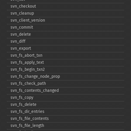
svn_​checkout
svn_​cleanup
svn_​client_​version
svn_​commit
svn_​delete
svn_​diff
svn_​export
svn_​fs_​abort_​txn
svn_​fs_​apply_​text
svn_​fs_​begin_​txn2
svn_​fs_​change_​node_​prop
svn_​fs_​check_​path
svn_​fs_​contents_​changed
svn_​fs_​copy
svn_​fs_​delete
svn_​fs_​dir_​entries
svn_​fs_​file_​contents
svn_​fs_​file_​length