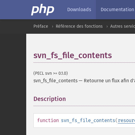
Downloads
Documentation
Préface
Référence des fonctions
Autres servi
svn_fs_file_contents
(PECL svn >= 0.1.0)
svn_fs_file_contents
—
Retourne un flux afin d
Description
¶
function
svn_fs_file_contents
(
resour