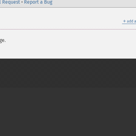
l Request
•
Report a Bug
＋
add a
ge.
on Group
My PHP.net
Contact
Other PHP.net sites