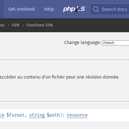
Get Involved
Help
Search docs
ces
SVN
Fonctions SVN
Change language:
'accéder au contenu d'un fichier pour une révision donnée
ce
$fsroot
,
string
$path
):
resource