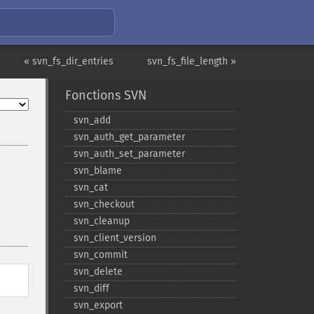
« svn_fs_dir_entries
svn_fs_file_length »
Fonctions SVN
svn_​add
svn_​auth_​get_​parameter
svn_​auth_​set_​parameter
svn_​blame
svn_​cat
svn_​checkout
svn_​cleanup
svn_​client_​version
svn_​commit
svn_​delete
svn_​diff
svn_​export