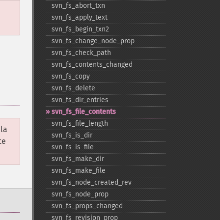
svn_​fs_​abort_​txn
svn_​fs_​apply_​text
svn_​fs_​begin_​txn2
svn_​fs_​change_​node_​prop
svn_​fs_​check_​path
svn_​fs_​contents_​changed
svn_​fs_​copy
svn_​fs_​delete
svn_​fs_​dir_​entries
svn_​fs_​file_​contents
svn_​fs_​file_​length
 la
svn_​fs_​is_​dir
te
svn_​fs_​is_​file
svn_​fs_​make_​dir
svn_​fs_​make_​file
svn_​fs_​node_​created_​rev
svn_​fs_​node_​prop
svn_​fs_​props_​changed
svn_​fs_​revision_​prop