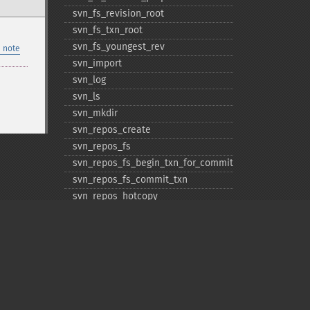
svn_​fs_​revision_​root
svn_​fs_​txn_​root
svn_​fs_​youngest_​rev
 note
svn_​import
svn_​log
svn_​ls
svn_​mkdir
svn_​repos_​create
svn_​repos_​fs
svn_​repos_​fs_​begin_​txn_​for_​commit
svn_​repos_​fs_​commit_​txn
svn_​repos_​hotcopy
svn_​repos_​open
svn_​repos_​recover
svn_​revert
svn_​status
svn_​update
Privacy policy