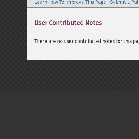
Learn How To Improve This Page
•
Submit a Pul
User Contributed Notes
There are no user contributed notes for this pa
Copyright © 2001-2026 The PHP Documentati