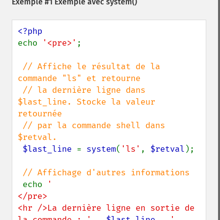
Exemple #1 Exemple avec
system()
echo 
'<pre>'
;

// Affiche le résultat de la 
commande "ls" et retourne

 // la dernière ligne dans 
$last_line. Stocke la valeur 
retournée

 // par la commande shell dans 
$retval.

$last_line 
= 
system
(
'ls'
, 
$retval
);

// Affichage d'autres informations

echo 
'

</pre>

<hr />La dernière ligne en sortie de 
la commande : ' 
. 
$last_line 
. 
'
