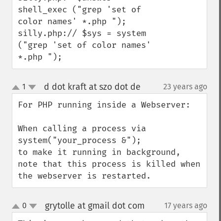
shell_exec ("grep 'set of 
color names' *.php ");

silly.php:// $sys = system 
("grep 'set of color names' 
*.php ");
d dot kraft at szo dot de
1
23 years ago
¶
up
down
For PHP running inside a Webserver:

When calling a process via

system("your_process &");

to make it running in background, 
note that this process is killed when 
the webserver is restarted.
grytolle at gmail dot com
0
17 years ago
¶
up
down