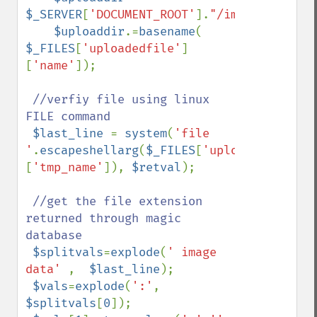
$_SERVER
[
'DOCUMENT_ROOT'
].
"/images/"
;

$uploaddir
.=
basename
( 
$_FILES
[
'uploadedfile'
]
[
'name'
]);

//verfiy file using linux 
FILE command 

$last_line 
= 
system
(
'file 
'
.
escapeshellarg
(
$_FILES
[
'uploadedfile'
]
[
'tmp_name'
]), 
$retval
);

//get the file extension 
returned through magic 
database

$splitvals
=
explode
(
' image 
data' 
,  
$last_line
);

$vals
=
explode
(
':'
, 
$splitvals
[
0
]);
