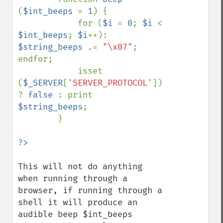
(
$int_beeps 
= 
1
) {

            for (
$i 
= 
0
; 
$i 
< 
$int_beeps
; 
$i
++): 
$string_beeps 
.= 
"\x07"
; 
endfor;

            isset 
(
$_SERVER
[
'SERVER_PROTOCOL'
]) 
? 
false 
: print 
$string_beeps
; 

        }

This will not do anything 
when running through a 
browser, if running through a 
shell it will produce an 
audible beep $int_beeps 