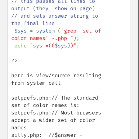
// this passes all lines to 
output (they  show on page)

// and sets answer string to 
the final line

$sys 
= 
system 
(
"grep 'set of 
color names' *.php "
);

 echo 
"sys =((
$sys
))"
;

here is view/source resulting 
from system call

setprefs.php:// The standard 
set of color names is:

setprefs.php:// Most browsers 
accept a wider set of color 
names

silly.php:  //$answer = 