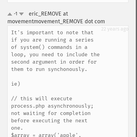
eric_REMOVE at
-1
up
down
movementmovement_REMOVE dot com
¶
22 years ago
It's important to note that 
if you are running a series 
of system() commands in a 
loop, you need to include the 
second argument in order for 
them to run synchonously.

ie)

// this will execute 
process.php asynchronously; 
not waiting for completion 
before executing the next 
one.

$array = array('apple', 