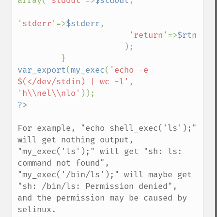
array(
'stdout'
=>
$stdout
,

'stderr'
=>
$stderr
,

'return'
=>
$rtn

);

var_export
(
my_exec
(
'echo -e 
$(</dev/stdin) | wc -l'
, 
'h\\nel\\nlo'
For example, "echo shell_exec('ls');" 
will get nothing output,

"my_exec('ls');" will get "sh: ls: 
command not found",

"my_exec('/bin/ls');" will maybe get 
"sh: /bin/ls: Permission denied",

and the permission may be caused by 
selinux.