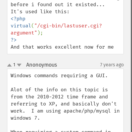
before i found out it existed...

<?php

virtual
(
"/cgi-bin/lastuser.cgi?
argument"
And that works excellent now for me
Anonoymous
1
7 years ago
¶
up
down
Windows commands requiring a GUI.

Alot of the info on this topic is 
from the 2010-2012 time frame and 
referring to XP, and basically don't 
work.  I am using apache/php/mysql in 
windows 7.
