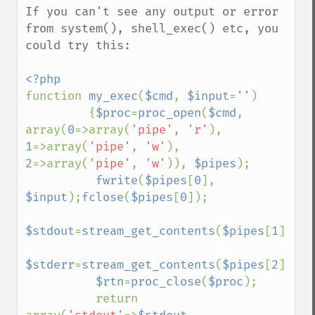
If you can't see any output or error 
from system(), shell_exec() etc, you 
could try this:

function 
my_exec
(
$cmd
, 
$input
=
''
)

         {
$proc
=
proc_open
(
$cmd
, 
array(
0
=>array(
'pipe'
, 
'r'
), 
1
=>array(
'pipe'
, 
'w'
), 
2
=>array(
'pipe'
, 
'w'
)), 
$pipes
);

fwrite
(
$pipes
[
0
], 
$input
);
fclose
(
$pipes
[
0
]);

$stdout
=
stream_get_contents
(
$pipes
[
1
]);
fc
$stderr
=
stream_get_contents
(
$pipes
[
2
]);
fc
$rtn
=
proc_close
(
$proc
);

          return 