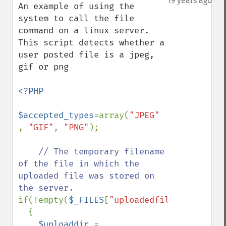
19 years ago
An example of using the 
system to call the file 
command on a linux server. 
This script detects whether a 
user posted file is a jpeg, 
gif or png

<?PHP

$accepted_types
=array(
"JPEG" 
, 
"GIF"
, 
"PNG"
); 

// The temporary filename 
of the file in which the 
uploaded file was stored on 
if(!empty(
$_FILES
[
"uploadedfile"
]))

  {

$uploaddir 
= 