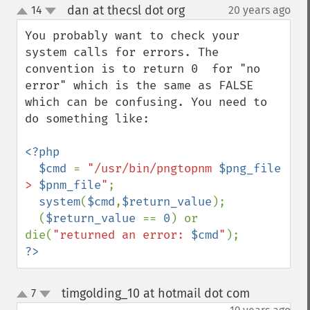
dan at thecsl dot org
14
20 years ago
¶
up
down
You probably want to check your 
system calls for errors. The 
convention is to return 0  for "no 
error" which is the same as FALSE 
which can be confusing. You need to 
do something like:

<?php

  $cmd 
= 
"/usr/bin/pngtopnm 
$png_file
> 
$pnm_file
"
;

system
(
$cmd
,
$return_value
);

  (
$return_value 
== 
0
) or 
die(
"returned an error: 
$cmd
"
?>
timgolding_10 at hotmail dot com
7
¶
up
down