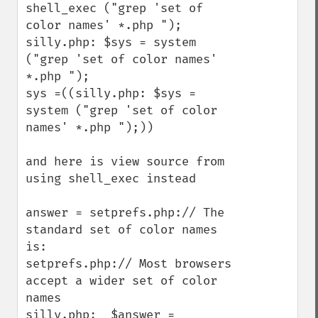
shell_exec ("grep 'set of 
color names' *.php ");

silly.php: $sys = system 
("grep 'set of color names' 
*.php ");

sys =((silly.php: $sys = 
system ("grep 'set of color 
names' *.php ");))

and here is view source from 
using shell_exec instead

answer = setprefs.php:// The 
standard set of color names 
is:

setprefs.php:// Most browsers 
accept a wider set of color 
names

silly.php:  $answer = 