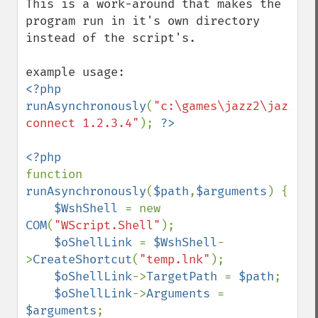
This is a work-around that makes the 
program run in it's own directory 
instead of the script's.

<?php 
runAsynchronously
(
"c:\games\jazz2\jazz2.e
connect 1.2.3.4"
); 
function 
runAsynchronously
(
$path
,
$arguments
) {

$WshShell 
= new 
COM
(
"WScript.Shell"
);

$oShellLink 
= 
$WshShell
-
>
CreateShortcut
(
"temp.lnk"
);

$oShellLink
->
TargetPath 
= 
$path
;

$oShellLink
->
Arguments 
= 
$arguments
;
