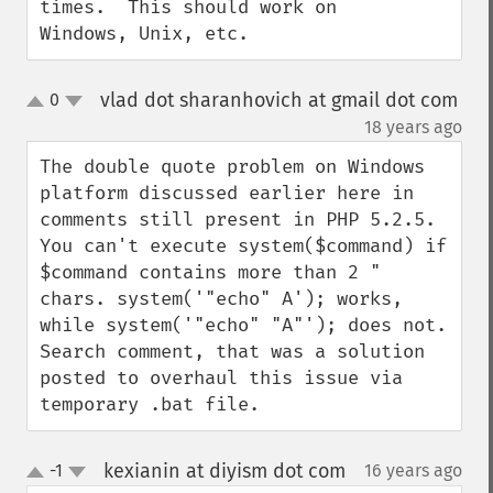
times.  This should work on 
Windows, Unix, etc.
vlad dot sharanhovich at gmail dot com
0
up
down
¶
18 years ago
The double quote problem on Windows 
platform discussed earlier here in 
comments still present in PHP 5.2.5. 
You can't execute system($command) if 
$command contains more than 2 " 
chars. system('"echo" A'); works, 
while system('"echo" "A"'); does not. 
Search comment, that was a solution 
posted to overhaul this issue via 
temporary .bat file.
kexianin at diyism dot com
-1
16 years ago
¶
up
down