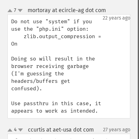
mortoray at ecircle-ag dot com
7
¶
up
down
22 years ago
Do not use "system" if you 
use the "php.ini" option:

    zlib.output_compression = 
On

Doing so will result in the 
browser receiving garbage 
(I'm guessing the 
headers/buffers get 
confused).

Use passthru in this case, it 
appears to work as intended.
ccurtis at aet-usa dot com
4
27 years ago
¶
up
down