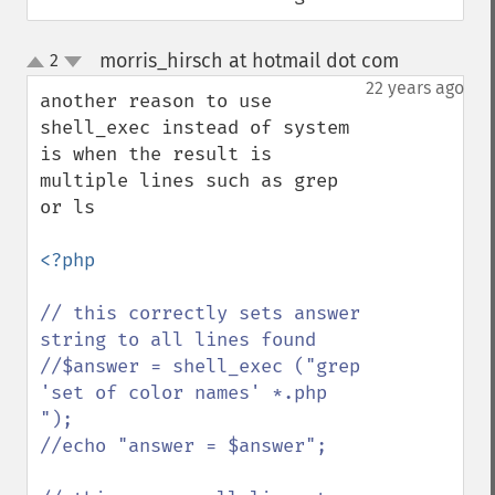
morris_hirsch at hotmail dot com
2
¶
up
down
22 years ago
another reason to use 
shell_exec instead of system 
is when the result is 
multiple lines such as grep 
or ls 

<?php

// this correctly sets answer 
string to all lines found

//$answer = shell_exec ("grep 
'set of color names' *.php 
");

//echo "answer = $answer";
