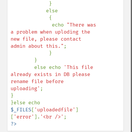
             }

            else

             {

              echo 
"There was 
a problem when uploding the 
new file, please contact 
admin about this."
;

             }

        }

        else echo 
'This file 
already exists in DB please 
rename file before 
uploading'
;

}

}else echo 
$_FILES
[
'uploadedfile'
]
[
'error'
].
'<br />'
?>