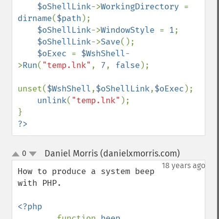
$oShellLink
->
WorkingDirectory 
= 
dirname
(
$path
);

$oShellLink
->
WindowStyle 
= 
1
;

$oShellLink
->
Save
();

$oExec 
= 
$WshShell
-
>
Run
(
"temp.lnk"
, 
7
, 
false
);

unset(
$WshShell
,
$oShellLink
,
$oExec
);

unlink
(
"temp.lnk"
);

?>
Daniel Morris (danielxmorris.com)
0
¶
up
down
18 years ago
How to produce a system beep 
with PHP.

<?php

function 
beep 