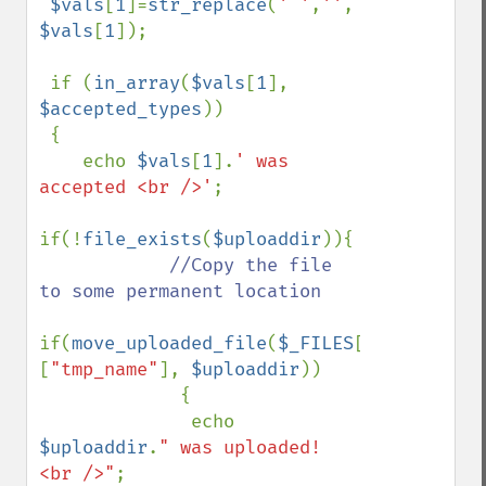
$vals
[
1
]=
str_replace
(
' '
,
''
, 
$vals
[
1
]); 

 if (
in_array
(
$vals
[
1
], 
$accepted_types
))

 {

    echo 
$vals
[
1
].
' was 
accepted <br />'
;

if(!
file_exists
(
$uploaddir
)){

//Copy the file 
to some permanent location

if(
move_uploaded_file
(
$_FILES
[
"uploadedfi
[
"tmp_name"
], 
$uploaddir
))

             {

              echo 
$uploaddir
.
" was uploaded! 
<br />"
;
