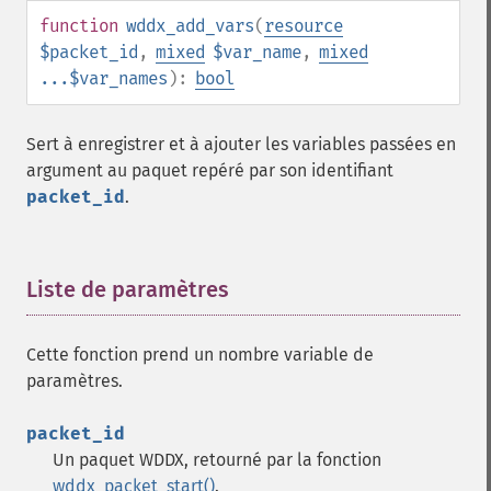
function
wddx_add_vars
(
resource
$packet_id
,
mixed
$var_name
,
mixed
...$var_names
):
bool
Sert à enregistrer et à ajouter les variables passées en
argument au paquet repéré par son identifiant
packet_id
.
Liste de paramètres
¶
Cette fonction prend un nombre variable de
paramètres.
packet_id
Un paquet WDDX, retourné par la fonction
wddx_packet_start()
.