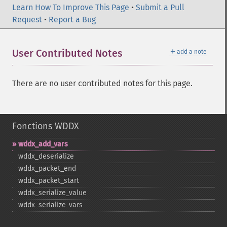
Learn How To Improve This Page
•
Submit a Pull
Request
•
Report a Bug
＋
User Contributed Notes
add a note
There are no user contributed notes for this page.
Fonctions WDDX
wddx_​add_​vars
wddx_​deserialize
wddx_​packet_​end
wddx_​packet_​start
wddx_​serialize_​value
wddx_​serialize_​vars