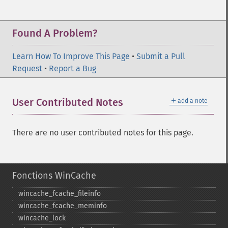
Found A Problem?
Learn How To Improve This Page
•
Submit a Pull
Request
•
Report a Bug
＋
User Contributed Notes
add a note
There are no user contributed notes for this page.
Fonctions WinCache
wincache_​fcache_​fileinfo
wincache_​fcache_​meminfo
wincache_​lock