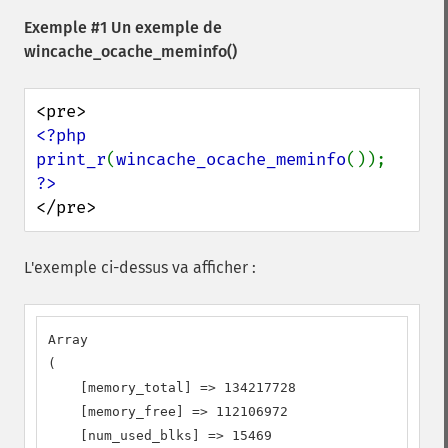
Exemple #1 Un exemple de
wincache_ocache_meminfo()
<?php

print_r
(
wincache_ocache_meminfo
</pre>
L'exemple ci-dessus va afficher :
Array

(

    [memory_total] => 134217728

    [memory_free] => 112106972

    [num_used_blks] => 15469
