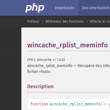
Downloads
Documentation
Préface
Référence des fonctions
Affecte le 
wincache_rplist_meminfo
(PECL wincache >= 1.0.0)
wincache_rplist_meminfo
—
Récupère des info
fichier résolu
Description
¶
function
wincache_rplist_meminfo
():