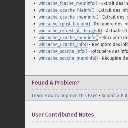
wincache_fcache_meminfo()
- Extrait des i
wincache_ocache_fileinfo()
- Extrait des in
wincache_ocache_meminfo()
- Extrait des 
wincache_rplist_fileinfo()
- Récupère des in
wincache_refresh_if_changed()
- Actualise 
wincache_ucache_meminfo()
- Récupère des
wincache_ucache_info()
- Récupère des inf
wincache_scache_info()
- Récupère des info
wincache_scache_meminfo()
- Récupère des
Found A Problem?
Learn How To Improve This Page
•
Submit a Pul
User Contributed Notes