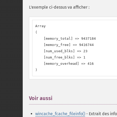
L'exemple ci-dessus va afficher :
Array

(

    [memory_total] => 9437184

    [memory_free] => 9416744

    [num_used_blks] => 23

    [num_free_blks] => 1

    [memory_overhead] => 416

)
Voir aussi
¶
wincache_fcache_fileinfo()
- Extrait des inf