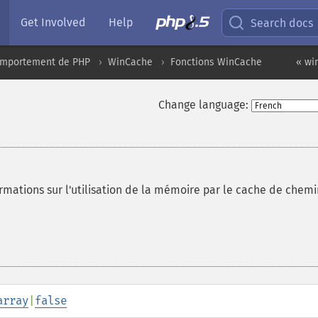
Get Involved
Help
Search docs
comportement de PHP
WinCache
Fonctions WinCache
« wi
Change language:
rmations sur l'utilisation de la mémoire par le cache de chem
array
|
false