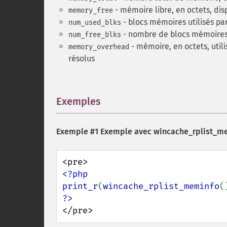
- mémoire libre, en octets, dis
memory_free
- blocs mémoires utilisés pa
num_used_blks
- nombre de blocs mémoires d
num_free_blks
- mémoire, en octets, util
memory_overhead
résolus
Exemples
¶
Exemple #1 Exemple avec
wincache_rplist_me
<?php

print_r
(
wincache_rplist_meminfo
</pre>