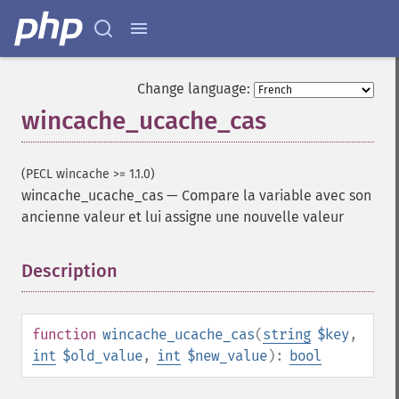
Change language:
wincache_ucache_cas
(PECL wincache >= 1.1.0)
wincache_ucache_cas
—
Compare la variable avec son
ancienne valeur et lui assigne une nouvelle valeur
Description
¶
function
wincache_ucache_cas
(
string
$key
,
int
$old_value
,
int
$new_value
):
bool