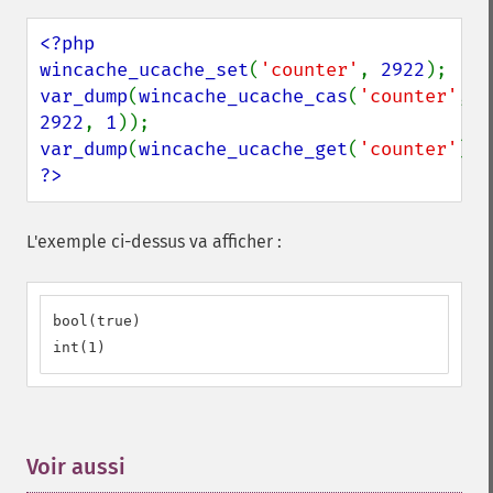
<?php

wincache_ucache_set
(
'counter'
, 
2922
var_dump
(
wincache_ucache_cas
(
'counter'
, 
2922
, 
1
var_dump
(
wincache_ucache_get
(
'counter'
?>
L'exemple ci-dessus va afficher :
bool(true) 

int(1)
Voir aussi
¶