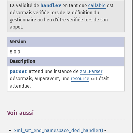
La validité de
handler
en tant que
callable
est
désormais vérifiée lors de la définition du
gestionnaire au lieu d'être vérifiée lors de son
appel.
8.0.0
parser
attend une instance de
XMLParser
désormais; auparavent, une
resource
était
xml
attendue.
Voir aussi
¶
xml_set_end_namespace_decl_handler()
-