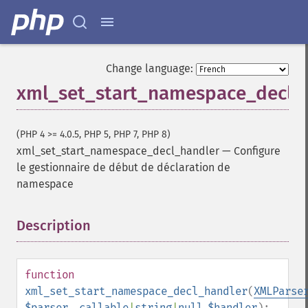
Change language:
xml_set_start_namespace_decl_
(PHP 4 >= 4.0.5, PHP 5, PHP 7, PHP 8)
xml_set_start_namespace_decl_handler
—
Configure
le gestionnaire de début de déclaration de
namespace
Description
¶
function
xml_set_start_namespace_decl_handler
(
XMLParse
$parser
,
callable
|
string
|
null
$handler
):