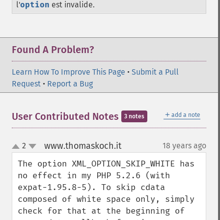
l'
option
est invalide.
Found A Problem?
Learn How To Improve This Page
•
Submit a Pull
Request
•
Report a Bug
＋
User Contributed Notes
add a note
3 notes
www.thomaskoch.it
2
18 years ago
¶
up
down
The option XML_OPTION_SKIP_WHITE has 
no effect in my PHP 5.2.6 (with 
expat-1.95.8-5). To skip cdata 
composed of white space only, simply 
check for that at the beginning of 