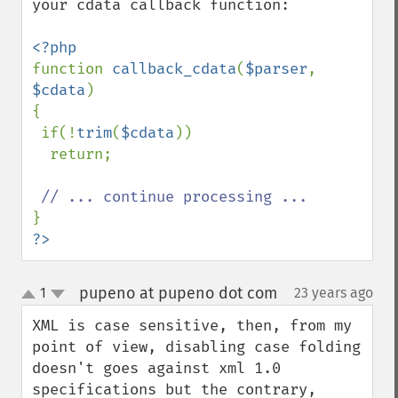
your cdata callback function:

function 
callback_cdata
(
$parser
, 
$cdata
)

{

 if(!
trim
(
$cdata
))

  return;

?>
pupeno at pupeno dot com
1
23 years ago
¶
up
down
XML is case sensitive, then, from my 
point of view, disabling case folding 
doesn't goes against xml 1.0 
specifications but the contrary, 