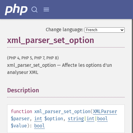
Change language:
xml_parser_set_option
(PHP 4, PHP 5, PHP 7, PHP 8)
xml_parser_set_option
—
Affecte les options d'un
analyseur XML
Description
¶
function
xml_parser_set_option
(
XMLParser
$parser
,
int
$option
,
string
|
int
|
bool
$value
):
bool