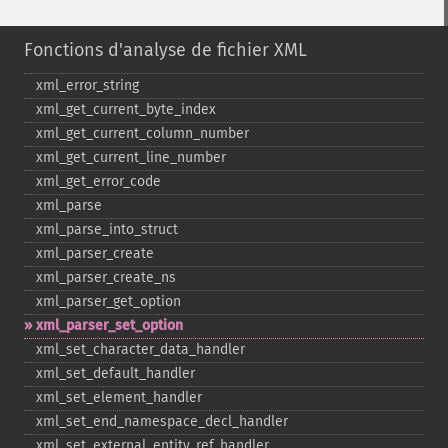
Fonctions d'analyse de fichier XML
xml_​error_​string
xml_​get_​current_​byte_​index
xml_​get_​current_​column_​number
xml_​get_​current_​line_​number
xml_​get_​error_​code
xml_​parse
xml_​parse_​into_​struct
xml_​parser_​create
xml_​parser_​create_​ns
xml_​parser_​get_​option
xml_​parser_​set_​option
xml_​set_​character_​data_​handler
xml_​set_​default_​handler
xml_​set_​element_​handler
xml_​set_​end_​namespace_​decl_​handler
xml_​set_​external_​entity_​ref_​handler