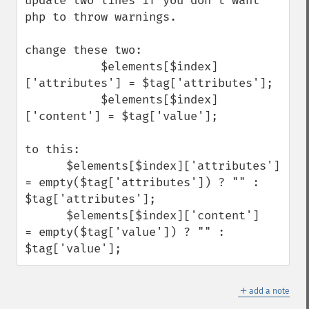
update two lines if you don't want 
php to throw warnings. 

change these two:

           $elements[$index]
['attributes'] = $tag['attributes'];

           $elements[$index]
['content'] = $tag['value'];

to this:

      $elements[$index]['attributes'] 
= empty($tag['attributes']) ? "" : 
$tag['attributes'];

      $elements[$index]['content']    
= empty($tag['value']) ? "" : 
$tag['value'];
＋
add a note