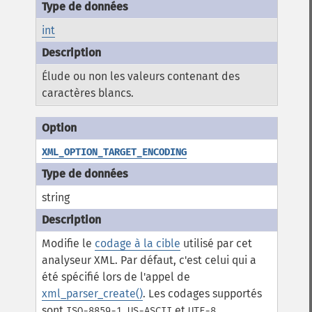
int
Élude ou non les valeurs contenant des
caractères blancs.
XML_OPTION_TARGET_ENCODING
string
Modifie le
codage à la cible
utilisé par cet
analyseur XML. Par défaut, c'est celui qui a
été spécifié lors de l'appel de
xml_parser_create()
. Les codages supportés
sont
,
et
.
ISO-8859-1
US-ASCII
UTF-8