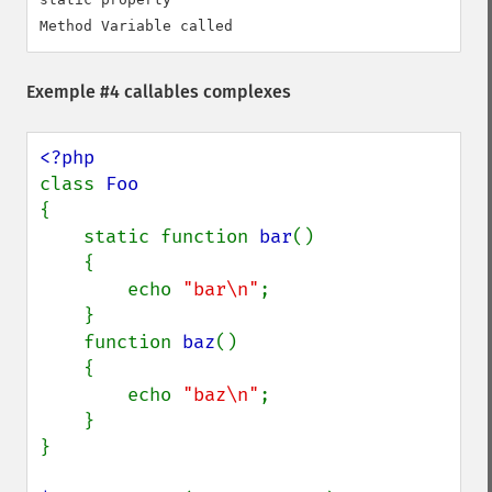
Exemple #4 callables complexes
class 
{

    static function 
bar
()

    {

        echo 
"bar\n"
;

    }

    function 
baz
()

    {

        echo 
"baz\n"
;

    }

}
