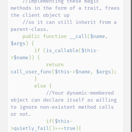
//Implementing these magic 
methods in the form of a trait, frees 
the client object up

    //so it can still inherit from a 
parent-class.

public function 
__call
(
$name
, 
$args
) {

        if (
is_callable
(
$this
-
>
$name
)) {

            return 
call_user_func
(
$this
->
$name
, 
$args
);

        }

        else {

//Your dynamic-membered 
object can declare itself as willing 
to ignore non-existent method calls 
or not.

if(
$this
-
>
quietly_fail
()===
true
){
