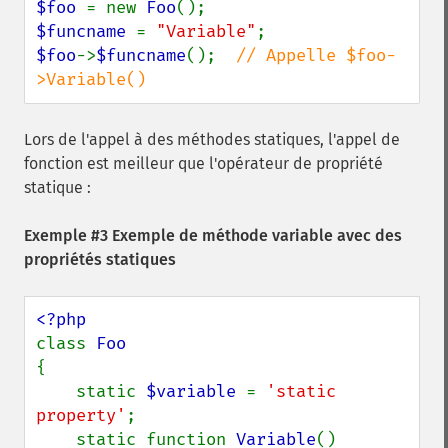
$foo 
= new 
Foo
$funcname 
= 
"Variable"
$foo
->
$funcname
();  
// Appelle $foo-
>Variable()
Lors de l'appel à des méthodes statiques, l'appel de
fonction est meilleur que l'opérateur de propriété
statique :
Exemple #3 Exemple de méthode variable avec des
propriétés statiques
class 
{

    static 
$variable 
= 
'static 
property'
;

    static function 
Variable
()
