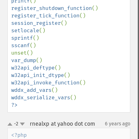
printf
register_shutdown_function
register_tick_function
session_register
setlocale
sprintf
sscanf
()

var_dump
w32api_deftype
w32api_init_dtype
w32api_invoke_function
wddx_add_vars
wddx_serialize_vars
?>
rnealxp at yahoo dot com
-2
6 years ago
¶
up
down