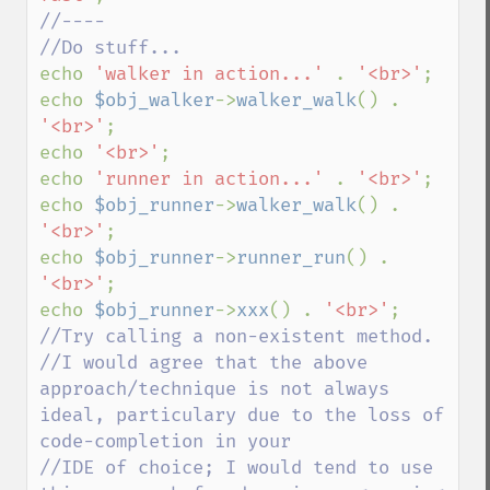
//----

echo 
'walker in action...' 
. 
'<br>'
;

echo 
$obj_walker
->
walker_walk
() . 
'<br>'
;

echo 
'<br>'
;

echo 
'runner in action...' 
. 
'<br>'
;

echo 
$obj_runner
->
walker_walk
() . 
'<br>'
;

echo 
$obj_runner
->
runner_run
() . 
'<br>'
;

echo 
$obj_runner
->
xxx
() . 
'<br>'
; 
//Try calling a non-existent method.

//I would agree that the above 
approach/technique is not always 
ideal, particulary due to the loss of 
code-completion in your

//IDE of choice; I would tend to use 