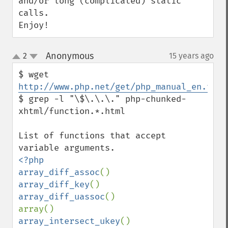
and/or long (complicated) static 
calls.

Enjoy!
Anonymous
2
15 years ago
¶
up
down
$ wget 
http://www.php.net/get/php_manual_en.tar.
$ grep -l "\$\.\.\." php-chunked-
xhtml/function.*.html

List of functions that accept 
<?php

array_diff_assoc
array_diff_key
array_diff_uassoc
()

array_intersect_ukey