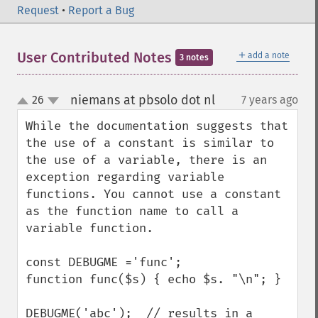
Request
•
Report a Bug
＋
User Contributed Notes
add a note
3 notes
niemans at pbsolo dot nl
26
7 years ago
¶
up
down
While the documentation suggests that 
the use of a constant is similar to 
the use of a variable, there is an 
exception regarding variable 
functions. You cannot use a constant 
as the function name to call a 
variable function.

const DEBUGME ='func';

function func($s) { echo $s. "\n"; }

DEBUGME('abc');  // results in a 