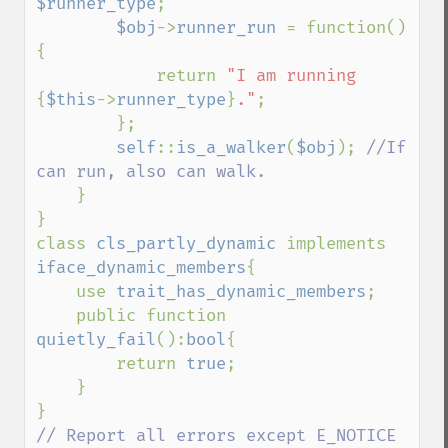
$runner_type
;

$obj
->
runner_run 
= function() 
{

            return 
"I am running 
{
$this
->
runner_type
}
."
;

        };

self
::
is_a_walker
(
$obj
); 
//If 
can run, also can walk.

}

}

class 
cls_partly_dynamic 
implements 
iface_dynamic_members
{

    use 
trait_has_dynamic_members
;

    public function 
quietly_fail
():
bool
{

        return 
true
;

    }
