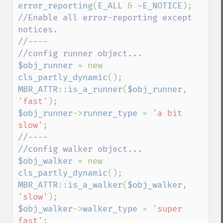
error_reporting
(
E_ALL 
& ~
E_NOTICE
); 
//Enable all error-reporting except 
notices.

//----

$obj_runner 
= new 
cls_partly_dynamic
MBR_ATTR
::
is_a_runner
(
$obj_runner
, 
'fast'
$obj_runner
->
runner_type 
= 
'a bit 
slow'
//----

$obj_walker 
= new 
cls_partly_dynamic
MBR_ATTR
::
is_a_walker
(
$obj_walker
, 
'slow'
$obj_walker
->
walker_type 
= 
'super 
fast'