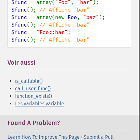
$func 
= array(
"Foo"
, 
"bar"
$func
(); 
$func 
= array(new 
Foo
, 
"baz"
$func
(); 
$func 
= 
"Foo::bar"
$func
(); 
// Affiche "bar"
Voir aussi
is_callable()
call_user_func()
function_exists()
Les variables variable
Found A Problem?
Learn How To Improve This Page
•
Submit a Pull