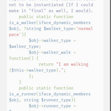
not to be instantiated (If I could 
make it "final" as well, I would).

public static function 
is_a_walker
(
iface_dynamic_members 
$obj
, ?
string $walker_type
=
'normal 
pace'
){

$obj
->
walker_type 
= 
$walker_type
;

$obj
->
walker_walk 
= 
function() {

            return 
"I am walking 
{
$this
->
walker_type
}
."
;

        };

    }

    public static function 
is_a_runner
(
iface_dynamic_members 
$obj
, 
string $runner_type
){

$obj
->
runner_type 
= 