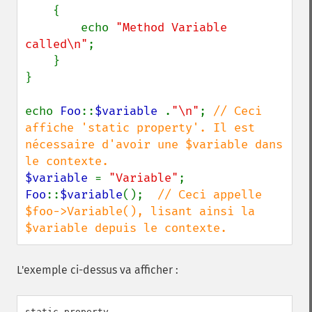
    {

        echo 
"Method Variable 
called\n"
;

    }

}

echo 
Foo
::
$variable 
.
"\n"
; 
// Ceci 
affiche 'static property'. Il est 
nécessaire d'avoir une $variable dans 
$variable 
= 
"Variable"
Foo
::
$variable
();  
// Ceci appelle 
$foo->Variable(), lisant ainsi la 
$variable depuis le contexte.
L'exemple ci-dessus va afficher :
static property
