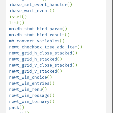
ibase_set_event_handler
ibase_wait_event
()

isset()

maxdb_stmt_bind_param
maxdb_stmt_bind_result
mb_convert_variables
newt_checkbox_tree_add_item
newt_grid_h_close_stacked
newt_grid_h_stacked
newt_grid_v_close_stacked
newt_grid_v_stacked
newt_win_choice
newt_win_entries
newt_win_menu
newt_win_message
newt_win_ternary
pack