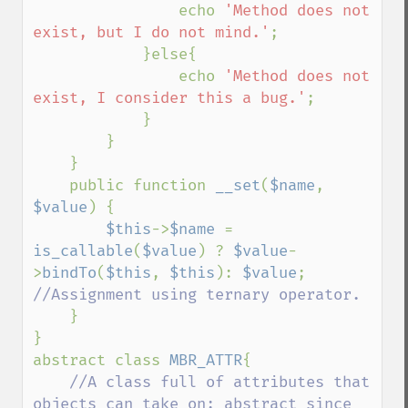
                echo 
'Method does not 
exist, but I do not mind.'
;

            }else{

                echo 
'Method does not 
exist, I consider this a bug.'
;

            }

        }

    }

    public function 
__set
(
$name
, 
$value
) {

$this
->
$name 
= 
is_callable
(
$value
) ? 
$value
-
>
bindTo
(
$this
, 
$this
): 
$value
; 
//Assignment using ternary operator.

}

}

abstract class 
MBR_ATTR
{

//A class full of attributes that 
objects can take on; abstract since 