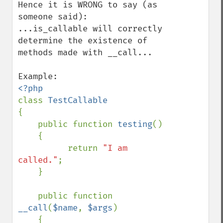
Hence it is WRONG to say (as 
someone said):

...is_callable will correctly 
determine the existence of 
methods made with __call...

class 
{

    public function 
testing
()

    {

          return 
"I am 
called."
;

    }

    public function 
__call
(
$name
, 
$args
)

    {
