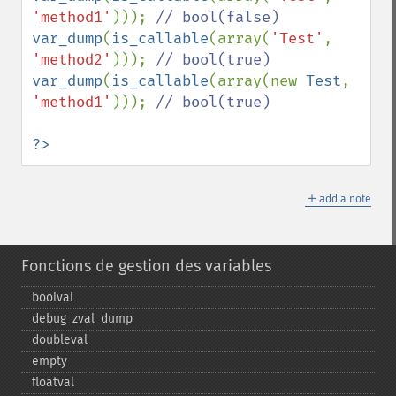
'method1'
))); 
var_dump
(
is_callable
(array(
'Test'
, 
'method2'
))); 
var_dump
(
is_callable
(array(new 
Test
, 
'method1'
))); 
// bool(true)

?>
＋
add a note
Fonctions de gestion des variables
boolval
debug_​zval_​dump
doubleval
empty
floatval