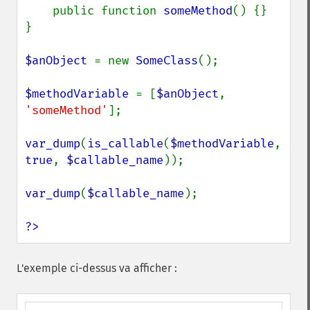
    public function 
someMethod
() {}

}

$anObject 
= new 
SomeClass
();

$methodVariable 
= [
$anObject
, 
'someMethod'
];

var_dump
(
is_callable
(
$methodVariable
, 
true
, 
$callable_name
));

var_dump
(
$callable_name
);

?>
L'exemple ci-dessus va afficher :