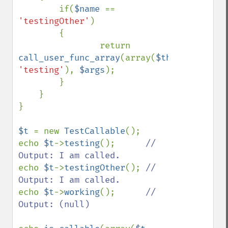
        if(
$name 
== 
'testingOther'
) 

        {

                return 
call_user_func_array
(array(
$this
, 
'testing'
), 
$args
);

        }

    }

}

$t 
= new 
TestCallable
();

echo 
$t
->
testing
();      
// 
echo 
$t
->
testingOther
(); 
// 
echo 
$t
->
working
();      
// 
Output: (null)
