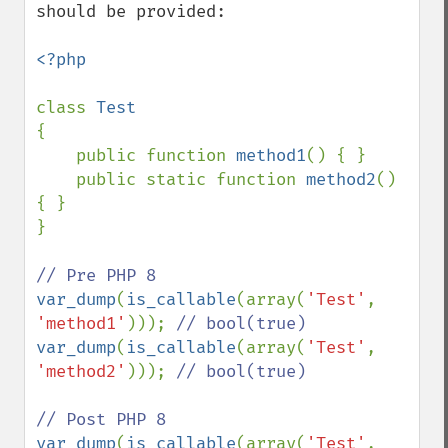
should be provided:

<?php

class 
{

    public function 
method1
() { }

    public static function 
method2
() 
{ }

}

var_dump
(
is_callable
(array(
'Test'
, 
'method1'
))); 
var_dump
(
is_callable
(array(
'Test'
, 
'method2'
))); 
// bool(true)

var_dump
(
is_callable
(array(
'Test'
, 