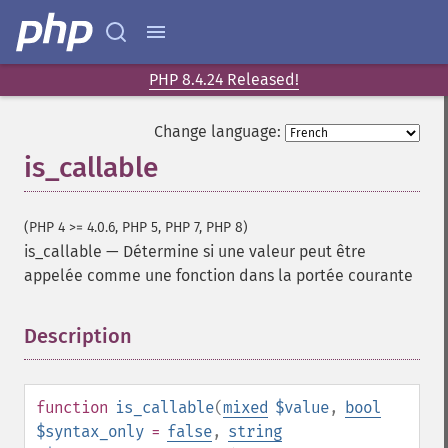
PHP 8.4.24 Released!
Change language:
is_callable
(PHP 4 >= 4.0.6, PHP 5, PHP 7, PHP 8)
is_callable
—
Détermine si une valeur peut être
appelée comme une fonction dans la portée courante
Description
¶
function
is_callable
(
mixed
$value
,
bool
$syntax_only
=
false
,
string