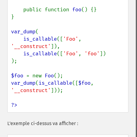
    public function 
foo
() {}

}

var_dump
(

is_callable
([
'Foo'
, 
'__construct'
]),

is_callable
([
'Foo'
, 
'foo'
])

);

$foo 
= new 
Foo
var_dump
(
is_callable
([
$foo
, 
'__construct'
]));

?>
L'exemple ci-dessus va afficher :