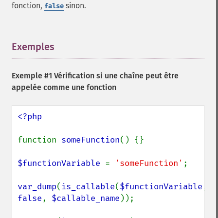
fonction,
sinon.
false
Exemples
¶
Exemple #1 Vérification si une chaîne peut être
appelée comme une fonction
<?php

function 
someFunction
() {}

$functionVariable 
= 
'someFunction'
;

var_dump
(
is_callable
(
$functionVariable
, 
false
, 
$callable_name
));
