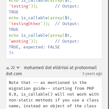
echo 
is_callable
(array(
$t
, 
'testing'
));       
// Output: 
echo 
is_callable
(array(
$t
, 
'testingOther'
));  
// Output: 
echo 
is_callable
(array(
$t
, 
'working'
));       
// Output: 
?>
mohamed dot elidrissi at protonmail
22
up
down
dot com
5 years ago
¶
Note that -- as mentioned in the 
migration guide-- starting from PHP 
8.0, is_callable() will not work with 
non-static methods if you use a class 
name, instead an object of the class 