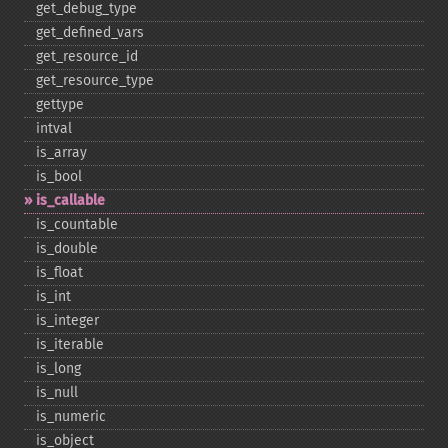
get_​debug_​type
get_​defined_​vars
get_​resource_​id
get_​resource_​type
gettype
intval
is_​array
is_​bool
is_​callable
is_​countable
is_​double
is_​float
is_​int
is_​integer
is_​iterable
is_​long
is_​null
is_​numeric
is_​object