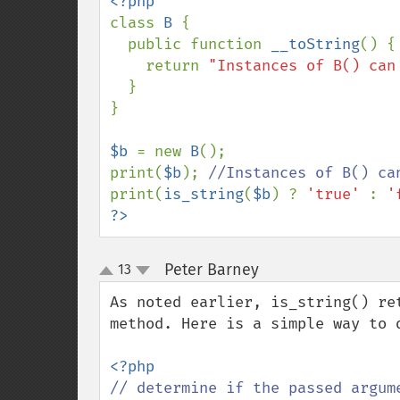
class 
B 
{

  public function 
__toString
() {

    return 
"Instances of B() can
  }

}  

$b 
= new 
B
();

print(
$b
); 
print(
is_string
(
$b
) ? 
'true' 
: 
'
?>
Peter Barney
13
¶
up
down
As noted earlier, is_string() re
method. Here is a simple way to d