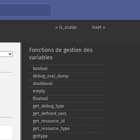
« is_scalar
isset »
Fonctions de gestion des
variables
boolval
debug_​zval_​dump
doubleval
empty
floatval
get_​debug_​type
get_​defined_​vars
get_​resource_​id
get_​resource_​type
gettype