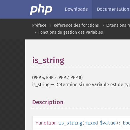
Downloads
Documentation
Préface
Référence des fonctions
Extensions r
Fonctions de gestion des variables
is_string
(PHP 4, PHP 5, PHP 7, PHP 8)
is_string
—
Détermine si une variable est de t
Description
¶
function
is_string
(
mixed
$value
):
bo