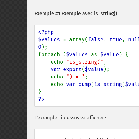
Exemple #1 Exemple avec
is_string()
<?php

$values 
= array(
false
, 
true
, 
nul
0
);

foreach (
$values 
as 
$value
) {

    echo 
"is_string("
;

var_export
(
$value
);

    echo 
") = "
;

    echo 
var_dump
(
is_string
(
$val
?>
L'exemple ci-dessus va afficher :