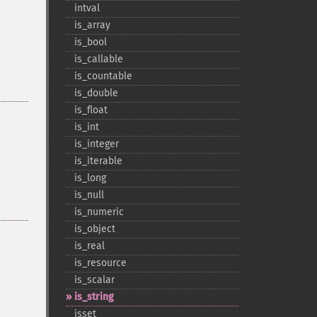
intval
is_​array
is_​bool
is_​callable
is_​countable
is_​double
is_​float
is_​int
is_​integer
is_​iterable
is_​long
is_​null
is_​numeric
is_​object
is_​real
is_​resource
is_​scalar
is_​string
isset