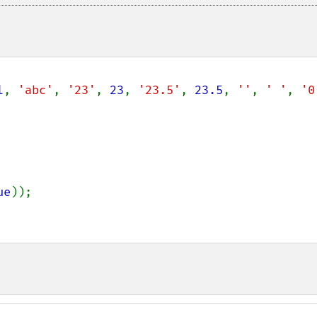
l
, 
'abc'
, 
'23'
, 
23
, 
'23.5'
, 
23.5
, 
''
, 
' '
, 
'0
ue
));
