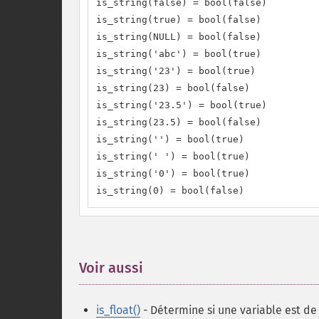
is_string(false) = bool(false)

is_string(true) = bool(false)

is_string(NULL) = bool(false)

is_string('abc') = bool(true)

is_string('23') = bool(true)

is_string(23) = bool(false)

is_string('23.5') = bool(true)

is_string(23.5) = bool(false)

is_string('') = bool(true)

is_string(' ') = bool(true)

is_string('0') = bool(true)

is_string(0) = bool(false)
Voir aussi
¶
is_float()
- Détermine si une variable est d