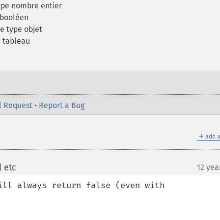
type nombre entier
 booléen
e type objet
n tableau
l Request
•
Report a Bug
＋
add a
l etc
12 yea
¶
ill always return false (even with 