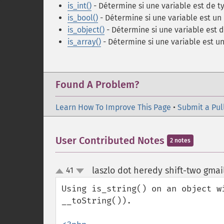
is_int()
- Détermine si une variable est de 
is_bool()
- Détermine si une variable est un
is_object()
- Détermine si une variable est d
is_array()
- Détermine si une variable est u
Found A Problem?
Learn How To Improve This Page
•
Submit a Pul
User Contributed Notes
2 notes
laszlo dot heredy shift-two gmai
41
up
down
Using is_string() on an object w
__toString()).
