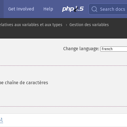
Get Involved
Help
Search docs
elatives aux variables et aux types
Gestion des variables
Change language:
ype chaîne de caractères
ol