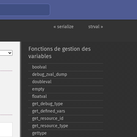
« serialize
strval »
Fonctions de gestion des
variables
boolval
debug_​zval_​dump
doubleval
empty
floatval
get_​debug_​type
get_​defined_​vars
get_​resource_​id
get_​resource_​type
gettype