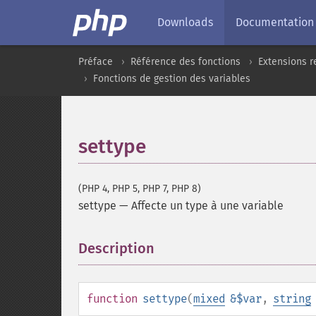
Downloads
Documentation
Préface
Référence des fonctions
Extensions r
Fonctions de gestion des variables
settype
(PHP 4, PHP 5, PHP 7, PHP 8)
settype
—
Affecte un type à une variable
Description
¶
function
settype
(
mixed
&$var
,
string