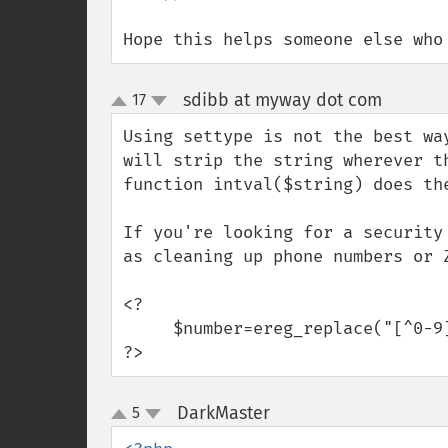
Hope this helps someone else who
sdibb at myway dot com
17
¶
up
down
Using settype is not the best wa
will strip the string wherever t
function intval($string) does the
If you're looking for a security
as cleaning up phone numbers or Z
<?

     $number=ereg_replace("[^0-9]","",$number);

?>
DarkMaster
5
¶
up
down