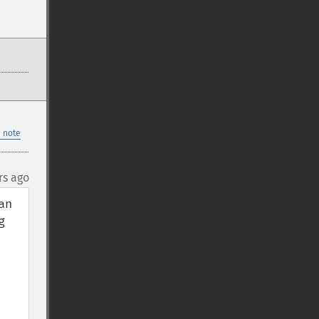
 note
rs ago
n 
 