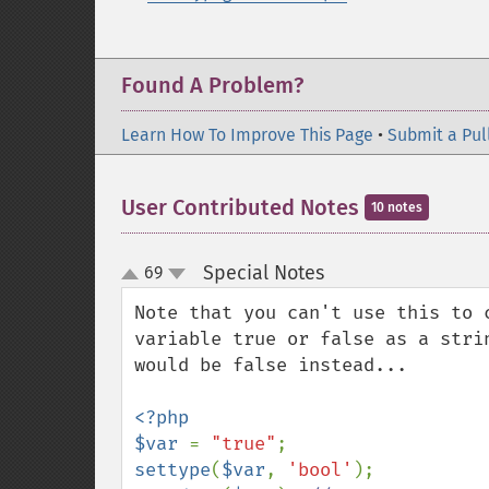
Found A Problem?
Learn How To Improve This Page
•
Submit a Pul
User Contributed Notes
10 notes
Special Notes
69
¶
up
down
Note that you can't use this to 
variable true or false as a stri
would be false instead...

<?php

$var 
= 
"true"
settype
(
$var
, 
'bool'