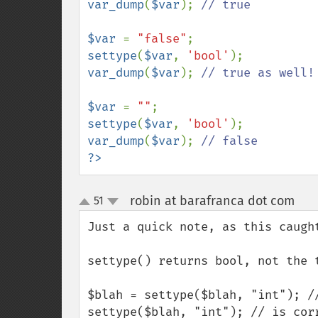
var_dump
(
$var
); 
// true

$var 
= 
"false"
settype
(
$var
, 
'bool'
var_dump
(
$var
); 
// true as well!

$var 
= 
""
settype
(
$var
, 
'bool'
var_dump
(
$var
); 
?>
robin at barafranca dot com
51
¶
up
down
Just a quick note, as this caught
settype() returns bool, not the t
$blah = settype($blah, "int"); /
settype($blah, "int"); // is corr