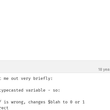
18 yea
 me out very briefly:

ypecasted variable - so:

/ is wrong, changes $blah to 0 or 1

ect
