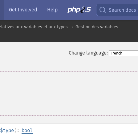
Get Involved
Help
Search docs
elatives aux variables et aux types
Gestion des variables
Change language:
$type
):
bool