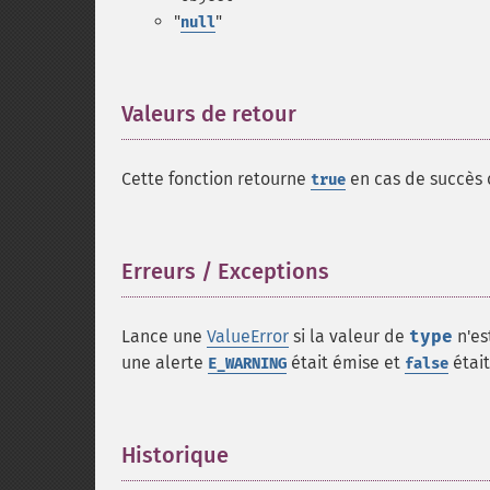
"
"
null
Valeurs de retour
¶
Cette fonction retourne
en cas de succès
true
Erreurs / Exceptions
¶
Lance une
ValueError
si la valeur de
type
n'es
une alerte
était émise et
était
E_WARNING
false
Historique
¶