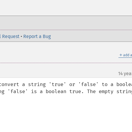
l Request
•
Report a Bug
＋
add a
14 yea
convert a string 'true' or 'false' to a boolea
ng 'false' is a boolean true. The empty string