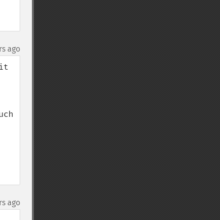
rs ago
t 
ch 
rs ago