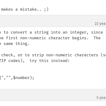
 makes a mistake.. ;)
22 yea
y to convert a string into an integer, since i
he first non-numeric character begins.  The 
 same thing.

 check, or to strip non-numeric characters (su
IP codes),  try this instead:

5 yea