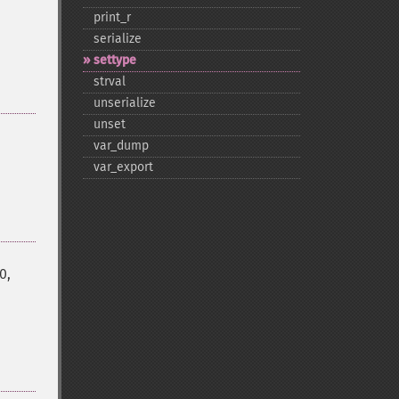
print_​r
serialize
settype
strval
unserialize
unset
var_​dump
var_​export
0,