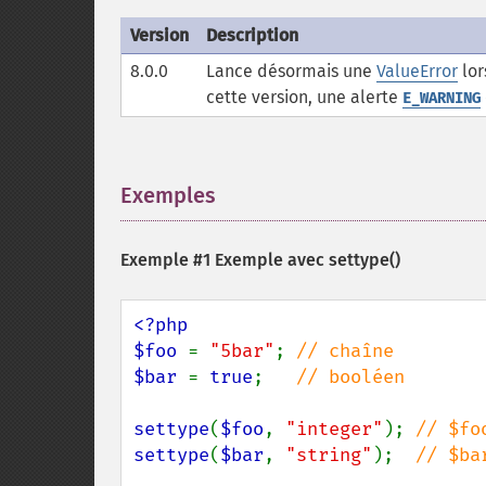
Version
Description
8.0.0
Lance désormais une
ValueError
lor
cette version, une alerte
E_WARNING
Exemples
¶
Exemple #1 Exemple avec
settype()
<?php

$foo 
= 
"5bar"
; 
$bar 
= 
true
;   
// booléen

settype
(
$foo
, 
"integer"
); 
settype
(
$bar
, 
"string"
);  
// $ba