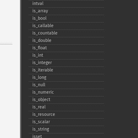
intval
is_​array
is_​bool
is_​callable
is_​countable
is_​double
is_​float
is_​int
is_​integer
is_​iterable
is_​long
is_​null
is_​numeric
is_​object
is_​real
is_​resource
is_​scalar
is_​string
isset