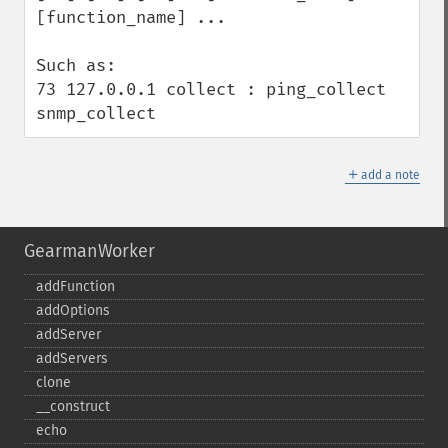
[function_name] ... 

Such as:

73 127.0.0.1 collect : ping_collect 
snmp_collect
＋
add a note
GearmanWorker
addFunction
addOptions
addServer
addServers
clone
_​_​construct
echo