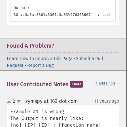
Output:

30 ::3a3a:3361:3361:3a33%976303667 - : test
Found A Problem?
Learn How To Improve This Page
•
Submit a Pull
Request
•
Report a Bug
＋
User Contributed Notes
add a note
1 note
zymspy at 163 dot com
2
11 years ago
¶
up
down
Example #1 is wrong

The Output is nearly like:

[no] [IP] [ID] : [function_name] 