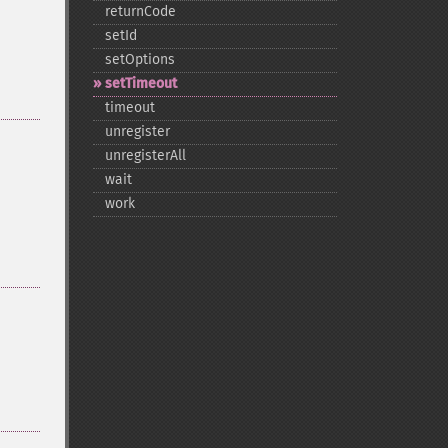
returnCode
setId
setOptions
setTimeout
timeout
unregister
unregisterAll
wait
work