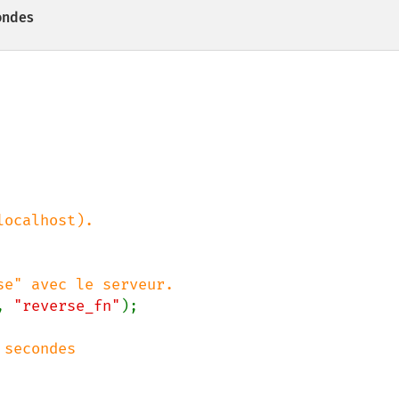
ondes
, 
"reverse_fn"
);
