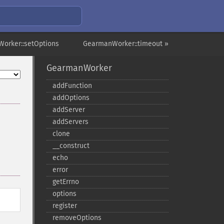
orker::setOptions
GearmanWorker::timeout »
GearmanWorker
addFunction
addOptions
addServer
addServers
clone
_​_​construct
echo
error
getErrno
options
register
removeOptions