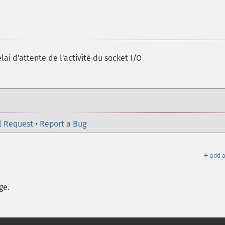
ai d'attente de l'activité du socket I/O
l Request
•
Report a Bug
＋
add a
ge.