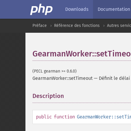
Downloads
Documentation
Préface
Référence des fonctions
Autres servi
GearmanWorker::setTimeo
(PECL gearman >= 0.6.0)
GearmanWorker::setTimeout
—
Définit le déla
Description
¶
public
function
GearmanWorker::setTi