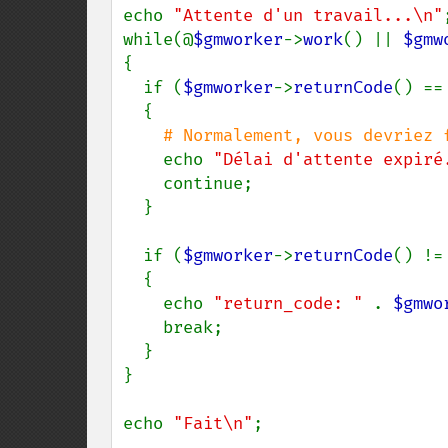
echo 
"Attente d'un travail...\n"
;
while(@
$gmworker
->
work
() || 
$gmw
{

  if (
$gmworker
->
returnCode
() ==
  {

# Normalement, vous devriez 
echo 
"Délai d'attente expiré
    continue;

  }

  if (
$gmworker
->
returnCode
() !=
  {

    echo 
"return_code: " 
. 
$gmwo
    break;

  }

}

echo 
"Fait\n"
;
