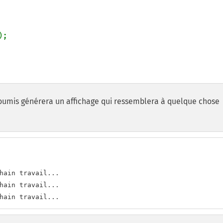
;

soumis générera un affichage qui ressemblera à quelque chose
hain travail...

hain travail...

hain travail...