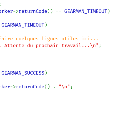


orker
->
returnCode
() == 
GEARMAN_TIMEOUT
)

 
GEARMAN_TIMEOUT
)

faire quelques lignes utiles ici...

. Attente du prochain travail...\n"
;

 
GEARMAN_SUCCESS
)

rker
->
returnCode
() . 
"\n"
;
