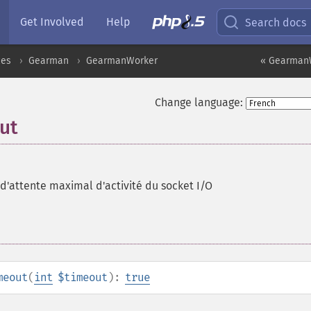
Get Involved
Help
Search docs
ces
Gearman
GearmanWorker
« GearmanW
Change language:
ut
i d'attente maximal d'activité du socket I/O
meout
(
int
$timeout
):
true