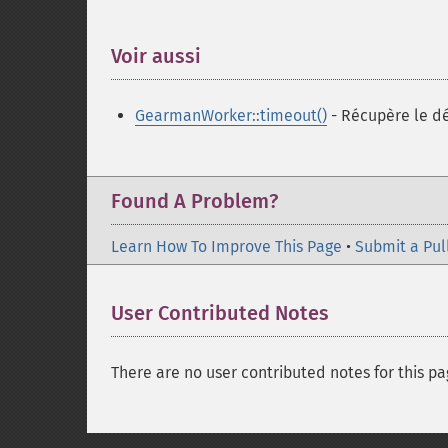
Voir aussi
¶
GearmanWorker::timeout()
- Récupère le dél
Found A Problem?
Learn How To Improve This Page
•
Submit a Pul
User Contributed Notes
There are no user contributed notes for this pa