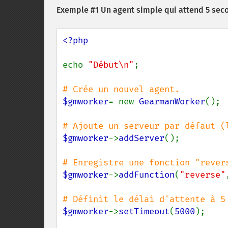
Exemple #1 Un agent simple qui attend 5 sec
<?php

echo 
"Début\n"
;

$gmworker
= new 
GearmanWorker
();

$gmworker
->
addServer
();

$gmworker
->
addFunction
(
"reverse"
$gmworker
->
setTimeout
(
5000
);
