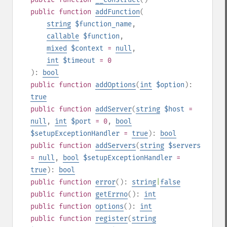
public
function
addFunction
(
string
$function_name
,
callable
$function
,
mixed
$context
=
null
,
int
$timeout
= 0
):
bool
public
function
addOptions
(
int
$option
):
true
public
function
addServer
(
string
$host
=
null
,
int
$port
= 0
,
bool
$setupExceptionHandler
=
true
):
bool
public
function
addServers
(
string
$servers
=
null
,
bool
$setupExceptionHandler
=
true
):
bool
public
function
error
():
string
|
false
public
function
getErrno
():
int
public
function
options
():
int
public
function
register
(
string