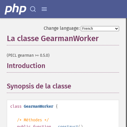
Change language:
La classe GearmanWorker
¶
(PECL gearman >= 0.5.0)
Introduction
¶
Synopsis de la classe
¶
class
GearmanWorker
{
/* Méthodes */
public
function
__construct
()