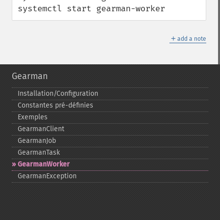
systemctl start gearman-worker
＋
add a note
Gearman
Installation/Configuration
Constantes pré-​définies
Exemples
GearmanClient
GearmanJob
GearmanTask
GearmanWorker
GearmanException