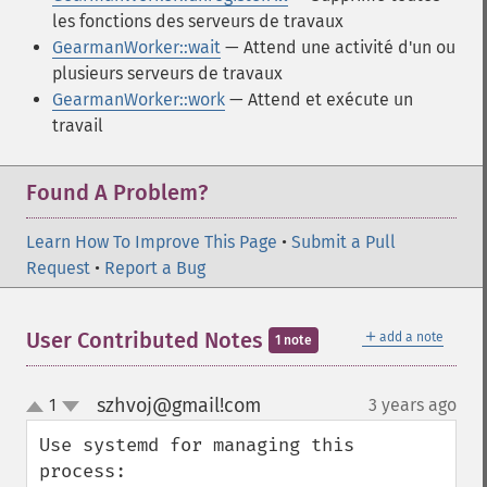
les fonctions des serveurs de travaux
GearmanWorker::wait
— Attend une activité d'un ou
plusieurs serveurs de travaux
GearmanWorker::work
— Attend et exécute un
travail
Found A Problem?
Learn How To Improve This Page
•
Submit a Pull
Request
•
Report a Bug
＋
User Contributed Notes
add a note
1 note
szhvoj@gmail!com
1
3 years ago
¶
up
down
Use systemd for managing this 
process:
