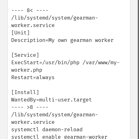
---- 8< ---- 
/lib/systemd/system/gearman-
worker.service

[Unit]

Description=My own gearman worker

[Service]

ExecStart=/usr/bin/php /var/www/my-
worker.php

Restart=always

[Install]

WantedBy=multi-user.target

---- >8 ----  
/lib/systemd/system/gearman-
worker.service

systemctl daemon-reload

systemctl enable gearman-worker
