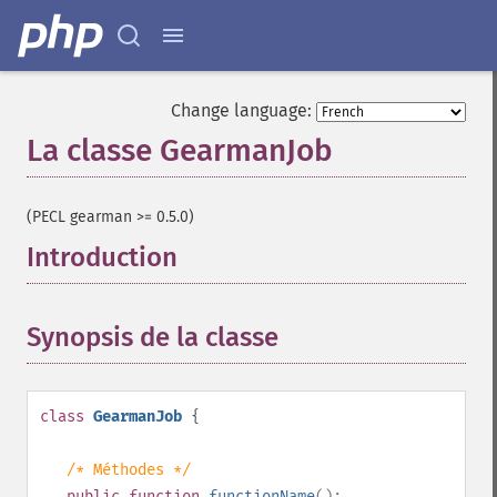
Change language:
La classe GearmanJob
¶
(PECL gearman >= 0.5.0)
Introduction
¶
Synopsis de la classe
¶
class
GearmanJob
{
/* Méthodes */
public
function
functionName
():