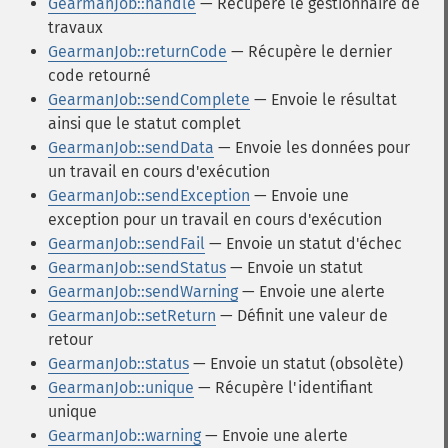
GearmanJob::handle
— Récupère le gestionnaire de
travaux
GearmanJob::returnCode
— Récupère le dernier
code retourné
GearmanJob::sendComplete
— Envoie le résultat
ainsi que le statut complet
GearmanJob::sendData
— Envoie les données pour
un travail en cours d'exécution
GearmanJob::sendException
— Envoie une
exception pour un travail en cours d'exécution
GearmanJob::sendFail
— Envoie un statut d'échec
GearmanJob::sendStatus
— Envoie un statut
GearmanJob::sendWarning
— Envoie une alerte
GearmanJob::setReturn
— Définit une valeur de
retour
GearmanJob::status
— Envoie un statut (obsolète)
GearmanJob::unique
— Récupère l'identifiant
unique
GearmanJob::warning
— Envoie une alerte