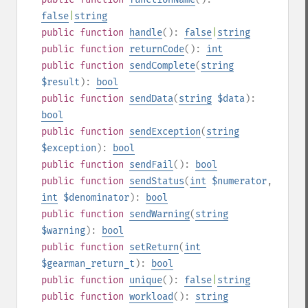
false
|
string
public
function
handle
():
false
|
string
public
function
returnCode
():
int
public
function
sendComplete
(
string
$result
):
bool
public
function
sendData
(
string
$data
):
bool
public
function
sendException
(
string
$exception
):
bool
public
function
sendFail
():
bool
public
function
sendStatus
(
int
$numerator
,
int
$denominator
):
bool
public
function
sendWarning
(
string
$warning
):
bool
public
function
setReturn
(
int
$gearman_return_t
):
bool
public
function
unique
():
false
|
string
public
function
workload
():
string