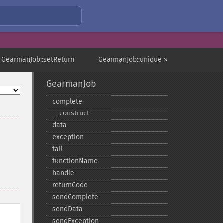
 GearmanJob::setReturn
GearmanJob::unique »
GearmanJob
complete
_​_​construct
data
exception
fail
functionName
handle
returnCode
sendComplete
sendData
sendException