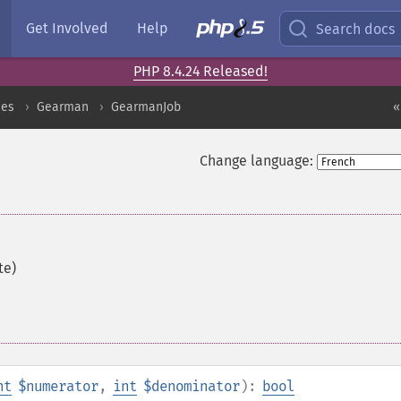
Get Involved
Help
Search docs
PHP 8.4.24 Released!
ces
Gearman
GearmanJob
«
Change language:
te)
nt
$numerator
,
int
$denominator
):
bool