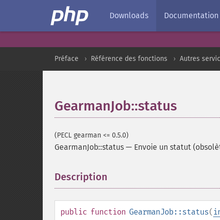
Downloads
Documentation
Préface
Référence des fonctions
Autres servi
GearmanJob::status
(PECL gearman <= 0.5.0)
GearmanJob::status
—
Envoie un statut (obsolè
Description
¶
public
function
GearmanJob::status
(
i