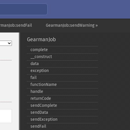
rmanJob::sendFail
GearmanJob::sendWarning »
GearmanJob
complete
_​_​construct
data
exception
fail
functionName
handle
returnCode
sendComplete
sendData
sendException
sendFail