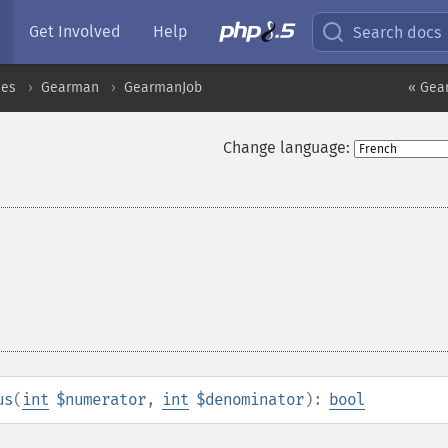
Get Involved
Help
Search docs
ces
Gearman
GearmanJob
« Gea
Change language:
us
(
int
$numerator
,
int
$denominator
):
bool