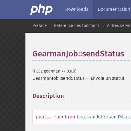
Downloads
Documentation
Préface
Référence des fonctions
Autres servi
GearmanJob::sendStatus
(PECL gearman >= 0.6.0)
GearmanJob::sendStatus
—
Envoie un statut
Description
¶
public
function
GearmanJob::sendStat