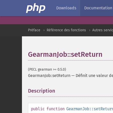
Downloads
Documentation
Préface
Référence des fonctions
Autres servi
GearmanJob::setReturn
(PECL gearman >= 0.5.0)
GearmanJob::setReturn
—
Définit une valeur d
Description
¶
public
function
GearmanJob::setRetur