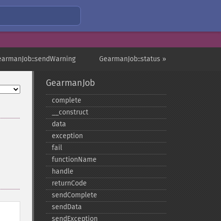
earmanJob::sendWarning
GearmanJob::status »
GearmanJob
complete
_​_​construct
data
exception
fail
functionName
handle
returnCode
sendComplete
sendData
sendException