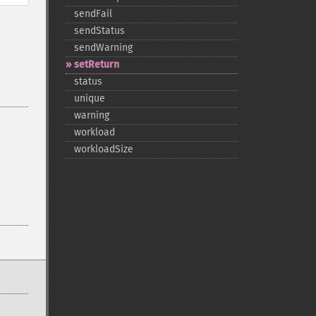
sendFail
sendStatus
sendWarning
setReturn
status
unique
warning
workload
workloadSize