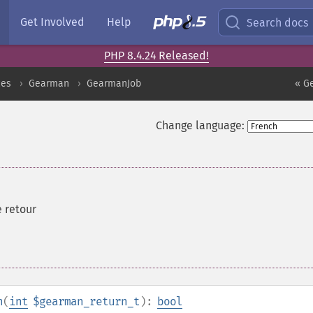
Get Involved
Help
Search docs
PHP 8.4.24 Released!
ces
Gearman
GearmanJob
« G
Change language:
e retour
n
(
int
$gearman_return_t
):
bool