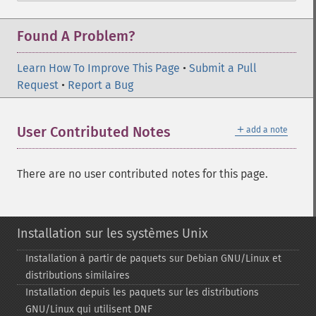
Found A Problem?
Learn How To Improve This Page
•
Submit a Pull
Request
•
Report a Bug
＋
User Contributed Notes
add a note
There are no user contributed notes for this page.
Installation sur les systèmes Unix
Installation à partir de paquets sur Debian GNU/Linux et
distributions similaires
Installation depuis les paquets sur les distributions
GNU/Linux qui utilisent DNF