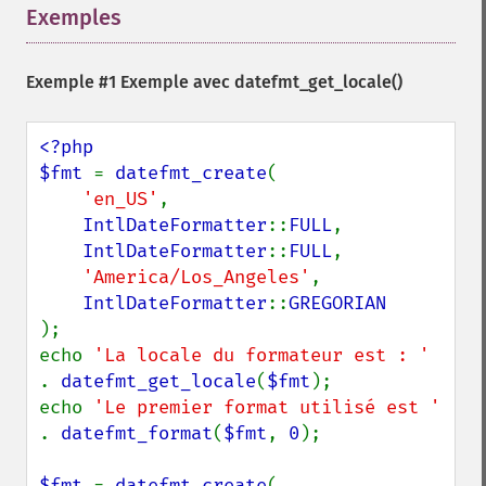
Exemples
¶
Exemple #1 Exemple avec
datefmt_get_locale()
<?php

$fmt 
= 
datefmt_create
(

'en_US'
,

IntlDateFormatter
::
FULL
,

IntlDateFormatter
::
FULL
,

'America/Los_Angeles'
,

IntlDateFormatter
::
);

echo 
'La locale du formateur est : ' 
. 
datefmt_get_locale
(
$fmt
);

echo 
'Le premier format utilisé est ' 
. 
datefmt_format
(
$fmt
, 
0
);

$fmt 
= 
datefmt_create
(
