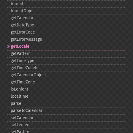
format
formatObject
getCalendar
getDateType
getErrorCode
getErrorMessage
getLocale
getPattern
getTimeType
getTimeZoneId
getCalendarObject
getTimeZone
isLenient
localtime
parse
parseToCalendar
setCalendar
setLenient
setPattern