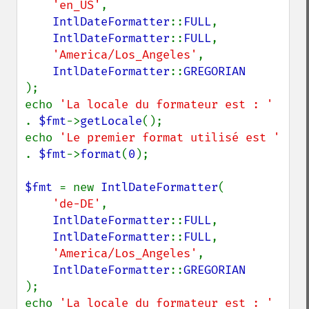
'en_US'
,

IntlDateFormatter
::
FULL
,

IntlDateFormatter
::
FULL
,

'America/Los_Angeles'
,

IntlDateFormatter
::
);

echo 
'La locale du formateur est : ' 
. 
$fmt
->
getLocale
();

echo 
'Le premier format utilisé est ' 
. 
$fmt
->
format
(
0
);

$fmt 
= new 
IntlDateFormatter
(

'de-DE'
,

IntlDateFormatter
::
FULL
,

IntlDateFormatter
::
FULL
,

'America/Los_Angeles'
,

IntlDateFormatter
::
);

echo 
'La locale du formateur est : ' 