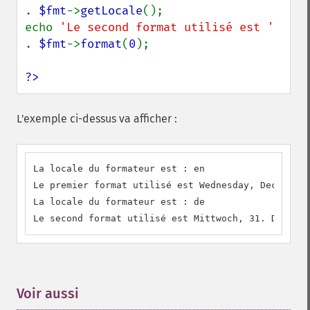
. 
$fmt
->
getLocale
();

echo 
'Le second format utilisé est ' 
. 
$fmt
->
format
(
0
);

?>
L'exemple ci-dessus va afficher :
La locale du formateur est : en

Le premier format utilisé est Wednesday, December 
La locale du formateur est : de

Le second format utilisé est Mittwoch, 31. Dezembe
Voir aussi
¶