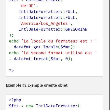
'de-DE'
,

IntlDateFormatter
::
FULL
,

IntlDateFormatter
::
FULL
,

'America/Los_Angeles'
,

IntlDateFormatter
::
);

echo 
'La locale du formateur est : ' 
. 
datefmt_get_locale
(
$fmt
);

echo 
'Le second format utilisé est ' 
. 
datefmt_format
(
$fmt
, 
0
);

?>
Exemple #2 Exemple orienté objet
<?php

$fmt 
= new 
IntlDateFormatter
(
