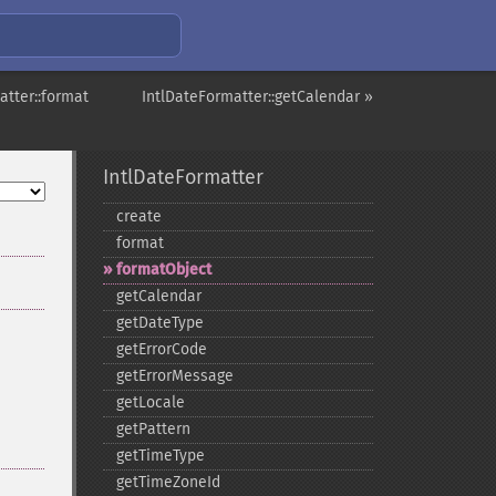
atter::format
IntlDateFormatter::getCalendar »
IntlDateFormatter
create
format
formatObject
getCalendar
getDateType
getErrorCode
getErrorMessage
getLocale
getPattern
getTimeType
getTimeZoneId