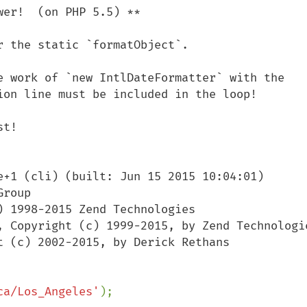
er!  (on PHP 5.5) **

 the static `formatObject`.

e work of `new IntlDateFormatter` with the 
ion line must be included in the loop!

t!

e+1 (cli) (built: Jun 15 2015 10:04:01)

roup

 1998-2015 Zend Technologies

ca/Los_Angeles'