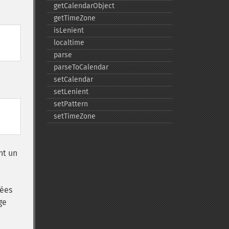
getCalendarObject
getTimeZone
isLenient
localtime
parse
parseToCalendar
setCalendar
setLenient
setPattern
setTimeZone
nt un
nées
ge