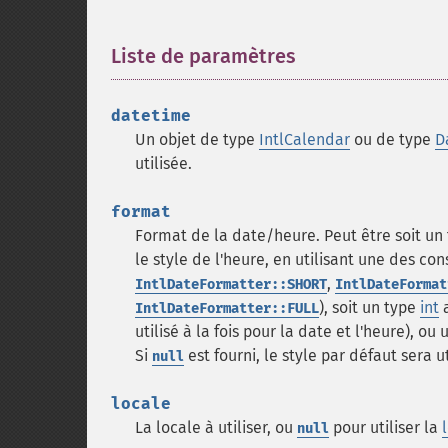
Liste de paramètres
¶
datetime
Un objet de type
IntlCalendar
ou de type
D
utilisée.
format
Format de la date/heure. Peut être soit un 
le style de l'heure, en utilisant une des co
,
IntlDateFormatter::SHORT
IntlDateFormat
), soit un type
int
a
IntlDateFormatter::FULL
utilisé à la fois pour la date et l'heure), ou
Si
est fourni, le style par défaut sera ut
null
locale
La locale à utiliser, ou
pour utiliser la
null