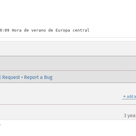
9:09 Hora de verano de Europa central
l Request
•
Report a Bug
＋
add a
3 yea

