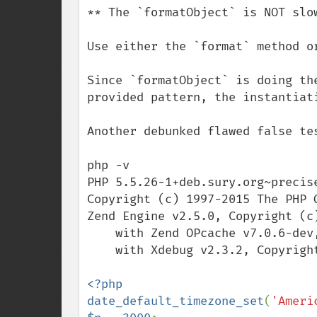
** The `formatObject` is NOT slow
Use either the `format` method or
Since `formatObject` is doing th
provided pattern, the instantiat
Another debunked flawed false tes
php -v

PHP 5.5.26-1+deb.sury.org~precis
Copyright (c) 1997-2015 The PHP G
Zend Engine v2.5.0, Copyright (c)
    with Zend OPcache v7.0.6-dev, Copyright (c) 1999-2015, by Zend Technologies

    with Xdebug v2.3.2, Copyright (c) 2002-2015, by Derick Rethans

<?php

date_default_timezone_set
(
'Ameri