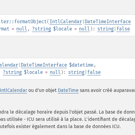
tter::formatObject
(
IntlCalendar
|
DateTimeInterface
rmat
=
null
,
?
string
$locale
=
null
):
string
|
false
alendar
|
DateTimeInterface
$datetime
,
,
?
string
$locale
=
null
):
string
|
false
IntlCalendar
ou d'un objet
DateTime
sans avoir créé auparava
dra le décalage horaire depuis l'objet passé. La base de don
 utilisée - ICU sera utilisé à la place. L'identifiant de décala
utefois exister également dans la base de données ICU.