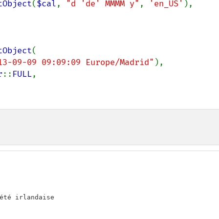
tObject
(
$cal
, 
"d 'de' MMMM y"
, 
'en_US'
),

tObject
(

13-09-09 09:09:09 Europe/Madrid"
),

r
::
FULL
,

été irlandaise
