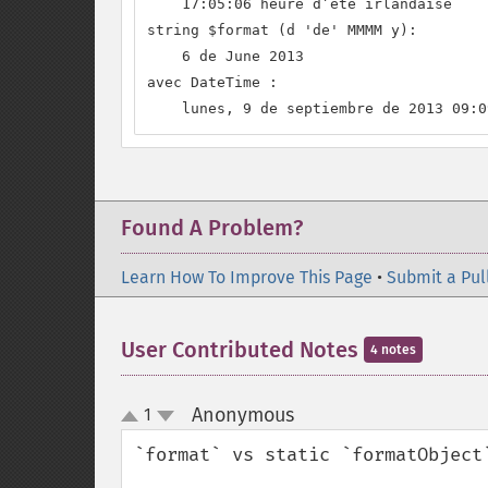
    17:05:06 heure d’été irlandaise

string $format (d 'de' MMMM y):

    6 de June 2013

avec DateTime :

    lunes, 9 de septiembre de 2013 09:0
Found A Problem?
Learn How To Improve This Page
•
Submit a Pul
User Contributed Notes
4 notes
Anonymous
1
¶
up
down
`format` vs static `formatObject`