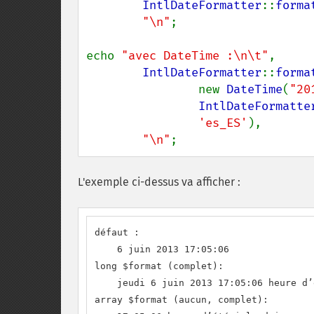
IntlDateFormatter
::
forma
"\n"
;

echo 
"avec DateTime :\n\t"
,

IntlDateFormatter
::
forma
                new 
DateTime
(
"20
IntlDateFormatte
'es_ES'
),

"\n"
;
L'exemple ci-dessus va afficher :
défaut :

    6 juin 2013 17:05:06

long $format (complet):

    jeudi 6 juin 2013 17:05:06 heure d’
array $format (aucun, complet):
