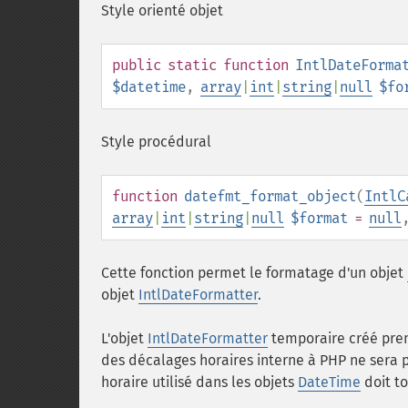
Style orienté objet
public
static
function
IntlDateForma
$datetime
,
array
|
int
|
string
|
null
$fo
Style procédural
function
datefmt_format_object
(
IntlC
array
|
int
|
string
|
null
$format
=
null
Cette fonction permet le formatage d'un objet
objet
IntlDateFormatter
.
L'objet
IntlDateFormatter
temporaire créé pren
des décalages horaires interne à PHP ne sera pas
horaire utilisé dans les objets
DateTime
doit to