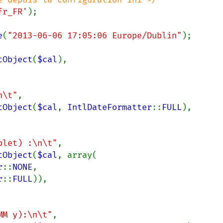
fr_FR'
);

e
(
"2013-06-06 17:05:06 Europe/Dublin"
);

tObject
(
$cal
),

n\t"
,

tObject
(
$cal
, 
IntlDateFormatter
::
FULL
),

plet) :\n\t"
,

tObject
(
$cal
, array(

r
::
NONE
,

r
::
FULL
)),

MM y):\n\t"
,
