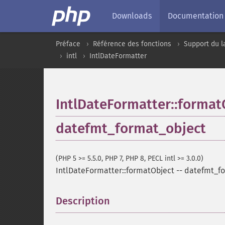
Downloads
Documentation
Préface
Référence des fonctions
Support du l
intl
IntlDateFormatter
IntlDateFormatter::format
datefmt_format_object
(PHP 5 >= 5.5.0, PHP 7, PHP 8, PECL intl >= 3.0.0)
IntlDateFormatter::formatObject
--
datefmt_fo
Description
¶