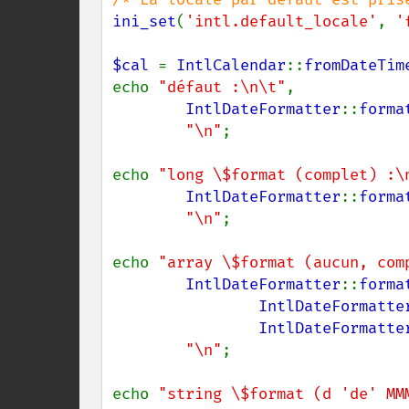
ini_set
(
'intl.default_locale'
, 
'
$cal 
= 
IntlCalendar
::
fromDateTim
echo 
"défaut :\n\t"
,

IntlDateFormatter
::
forma
"\n"
;

echo 
"long \$format (complet) :\
IntlDateFormatter
::
forma
"\n"
;

echo 
"array \$format (aucun, com
IntlDateFormatter
::
forma
IntlDateFormatte
IntlDateFormatte
"\n"
;

echo 
"string \$format (d 'de' MM