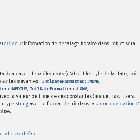
ateTime
. L'information de décalage horaire dans l'objet sera
tableau avec deux éléments (d'abord le style de la date, puis,
nstantes suivantes :
,
IntlDateFormatter::NONE
,
,
ter::MEDIUM
IntlDateFormatter::LONG
vec la valeur de l'une de ces constantes (auquel cas, il sera
 un type
string
avec le format décrit dans la
» documentation I
ilisé.
locale par défaut
.