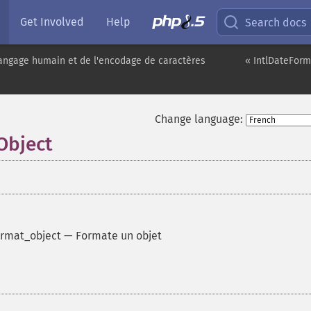
Get Involved
Help
Search docs
angage humain et de l'encodage de caractères
« IntlDateForm
Change language:
Object
rmat_object
—
Formate un objet