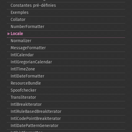
Constantes pré-​définies
Exemples
Collator
NumberFormatter
Locale
Normalizer
MessageFormatter
IntlCalendar
IntlGregorianCalendar
IntlTimeZone
IntlDateFormatter
ResourceBundle
Spoofchecker
Transliterator
IntlBreakIterator
IntlRuleBasedBreakIterator
IntlCodePointBreakIterator
IntlDatePatternGenerator