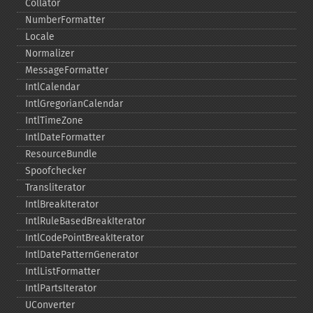
Collator
NumberFormatter
Locale
Normalizer
MessageFormatter
IntlCalendar
IntlGregorianCalendar
IntlTimeZone
IntlDateFormatter
ResourceBundle
Spoofchecker
Transliterator
IntlBreakIterator
IntlRuleBasedBreakIterator
IntlCodePointBreakIterator
IntlDatePatternGenerator
IntlListFormatter
IntlPartsIterator
UConverter