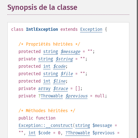
Synopsis de la classe
¶
class
IntlException
extends
Exception
{
/* Propriétés héritées */
protected
string
$
message
= ""
;
private
string
$
string
= ""
;
protected
int
$
code
;
protected
string
$
file
= ""
;
protected
int
$
line
;
private
array
$
trace
= []
;
private
?
Throwable
$
previous
= null
;
/* Méthodes héritées */
public
function
Exception::__construct
(
string
$message
=
""
,
int
$code
= 0
,
?
Throwable
$previous
=