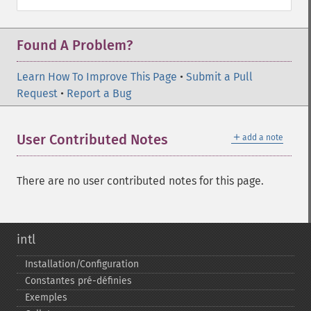
Found A Problem?
Learn How To Improve This Page
•
Submit a Pull
Request
•
Report a Bug
＋
User Contributed Notes
add a note
There are no user contributed notes for this page.
intl
Installation/Configuration
Constantes pré-​définies
Exemples