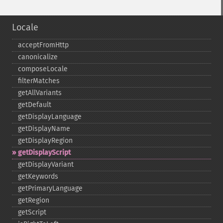
Locale
acceptFromHttp
canonicalize
composeLocale
filterMatches
getAllVariants
getDefault
getDisplayLanguage
getDisplayName
getDisplayRegion
getDisplayScript
getDisplayVariant
getKeywords
getPrimaryLanguage
getRegion
getScript