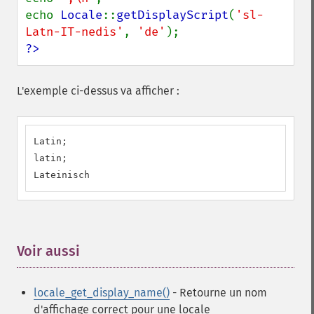
echo 
Locale
::
getDisplayScript
(
'sl-
Latn-IT-nedis'
, 
'de'
?>
L'exemple ci-dessus va afficher :
Latin;

latin;

Lateinisch
Voir aussi
¶
locale_get_display_name()
- Retourne un nom
d'affichage correct pour une locale