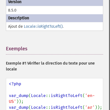
8.5.0
Ajout de
Locale::isRightToLeft()
.
Exemples
¶
Exemple #1 Vérifier la direction du texte pour une
locale
<?php

var_dump
(
Locale
::
isRightToLeft
(
'en-
US'
var_dump
(
Locale
::
isRightToLeft
(
'ar'
));