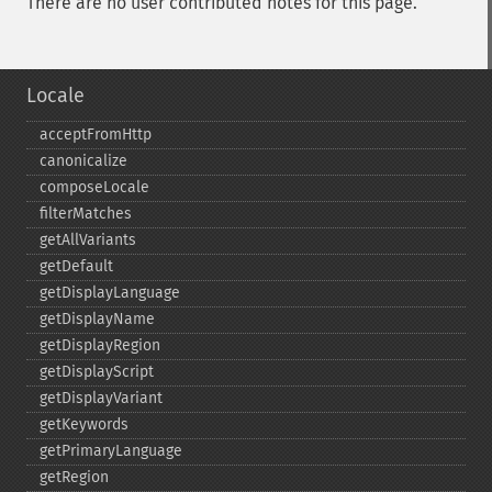
There are no user contributed notes for this page.
Locale
acceptFromHttp
canonicalize
composeLocale
filterMatches
getAllVariants
getDefault
getDisplayLanguage
getDisplayName
getDisplayRegion
getDisplayScript
getDisplayVariant
getKeywords
getPrimaryLanguage
getRegion