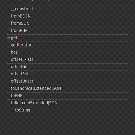
_​_​construct
fromBSON
fromJSON
fromPHP
get
getIterator
has
offsetExists
offsetGet
offsetSet
offsetUnset
toCanonicalExtendedJSON
toPHP
toRelaxedExtendedJSON
_​_​toString