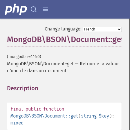
Change language:
MongoDB\BSON\Document::get
(mongodb >=1.16.0)
MongoDB\BSON\Document::get
—
Retourne la valeur
d'une clé dans un document
Description
¶
final
public
function
MongoDB\BSON\Document::get
(
string
$key
):
mixed