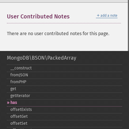
＋
User Contributed Notes
add a note
There are no user contributed notes for this page.
MongoDB\BSON\PackedArray
_​_​construct
fromJSON
fromPHP
get
getIterator
has
offsetExists
offsetGet
offsetSet