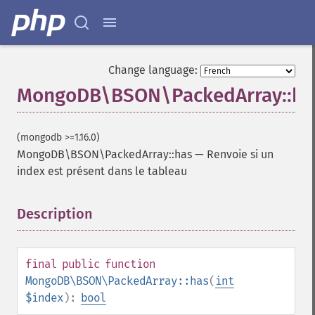
Change language:
MongoDB\BSON\PackedArray::ha
(mongodb >=1.16.0)
MongoDB\BSON\PackedArray::has
—
Renvoie si un
index est présent dans le tableau
Description
¶
final
public
function
MongoDB\BSON\PackedArray::has
(
int
$index
):
bool