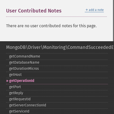
＋
User Contributed Notes
add a note
There are no user contributed notes for this page.
MongoDB\Driver\Monitoring\CommandSucceededE
getCommandName
getDatabaseName
getDurationMicros
getHost
getOperationId
getPort
getReply
getRequestId
getServerConnectionId
getServiceId