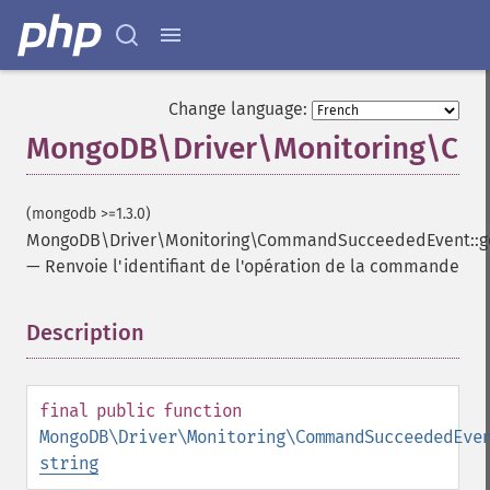
Change language:
MongoDB\Driver\Monitoring\Co
(mongodb >=1.3.0)
MongoDB\Driver\Monitoring\CommandSucceededEvent::g
—
Renvoie l'identifiant de l'opération de la commande
Description
¶
final
public
function
MongoDB\Driver\Monitoring\CommandSucceededEve
string