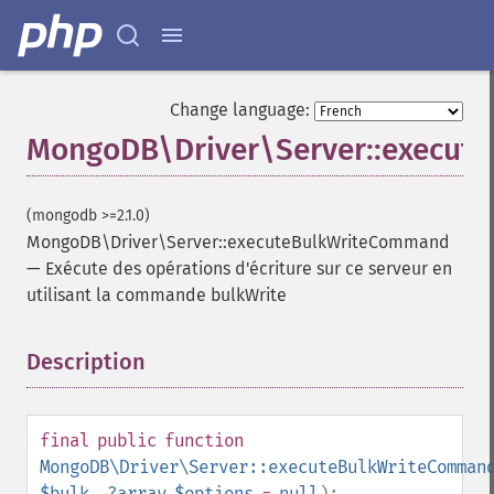
Change language:
MongoDB\Driver\Server::execut
(mongodb >=2.1.0)
MongoDB\Driver\Server::executeBulkWriteCommand
—
Exécute des opérations d'écriture sur ce serveur en
utilisant la commande bulkWrite
Description
¶
final
public
function
MongoDB\Driver\Server::executeBulkWriteComman
$bulk
,
?
array
$options
=
null
):