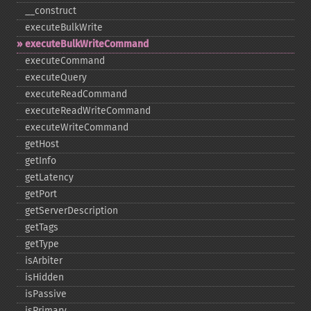
_​_​construct
executeBulkWrite
executeBulkWriteCommand
executeCommand
executeQuery
executeReadCommand
executeReadWriteCommand
executeWriteCommand
getHost
getInfo
getLatency
getPort
getServerDescription
getTags
getType
isArbiter
isHidden
isPassive
isPrimary