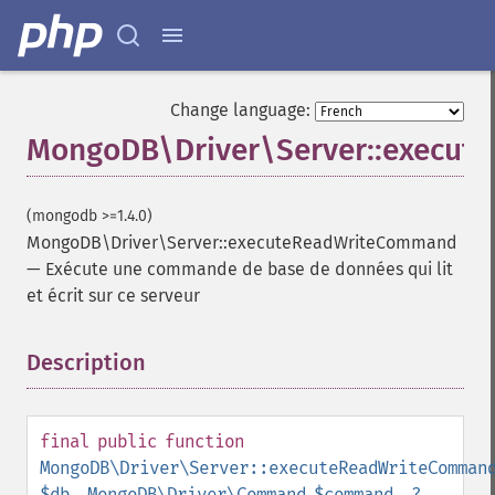
Change language:
MongoDB\Driver\Server::execu
(mongodb >=1.4.0)
MongoDB\Driver\Server::executeReadWriteCommand
—
Exécute une commande de base de données qui lit
et écrit sur ce serveur
Description
¶
final
public
function
MongoDB\Driver\Server::executeReadWriteComman
$db
,
MongoDB\Driver\Command
$command
,
?