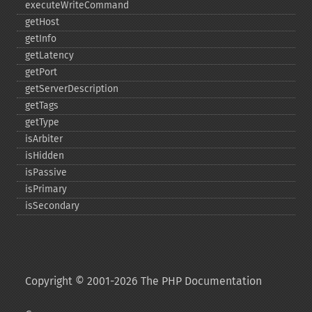
executeWriteCommand
getHost
getInfo
getLatency
getPort
getServerDescription
getTags
getType
isArbiter
isHidden
isPassive
isPrimary
isSecondary
Copyright © 2001-2026 The PHP Documentation