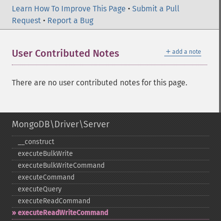
Learn How To Improve This Page
•
Submit a Pull
Request
•
Report a Bug
＋
User Contributed Notes
add a note
There are no user contributed notes for this page.
MongoDB\Driver\Server
_​_​construct
executeBulkWrite
executeBulkWriteCommand
executeCommand
executeQuery
executeReadCommand
executeReadWriteCommand