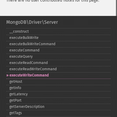
There are no user contributed notes for this page.
MongoDB\Driver\Server
_​_​construct
executeBulkWrite
executeBulkWriteCommand
executeCommand
executeQuery
executeReadCommand
executeReadWriteCommand
executeWriteCommand
getHost
getInfo
getLatency
getPort
getServerDescription
getTags