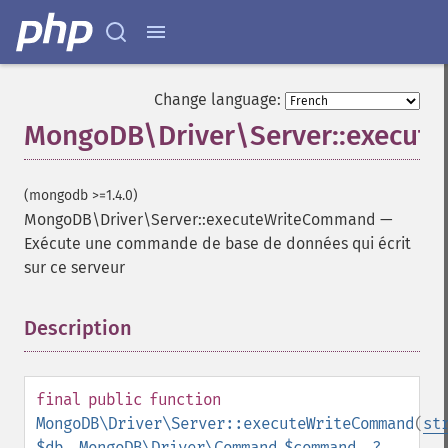
Change language:
MongoDB\Driver\Server::execu
(mongodb >=1.4.0)
MongoDB\Driver\Server::executeWriteCommand
—
Exécute une commande de base de données qui écrit
sur ce serveur
Description
¶
final
public
function
MongoDB\Driver\Server::executeWriteCommand
(
st
$db
,
MongoDB\Driver\Command
$command
,
?