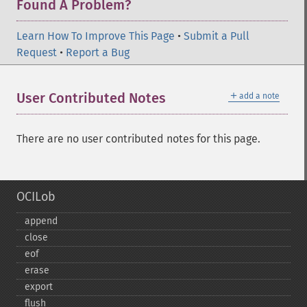
Found A Problem?
Learn How To Improve This Page
•
Submit a Pull
Request
•
Report a Bug
＋
User Contributed Notes
add a note
There are no user contributed notes for this page.
OCILob
append
close
eof
erase
export
flush