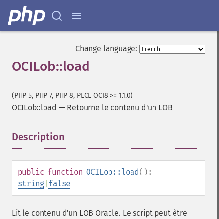
Change language:
OCILob::load
(PHP 5, PHP 7, PHP 8, PECL OCI8 >= 1.1.0)
OCILob::load
—
Retourne le contenu d'un LOB
Description
¶
public
function
OCILob::load
():
string
|
false
Lit le contenu d'un LOB Oracle. Le script peut être