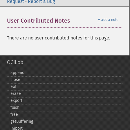
Request
•
Report a Bug
＋
User Contributed Notes
add a note
There are no user contributed notes for this page.
OCILob
append
close
eof
erase
export
flush
free
getBuffering
import