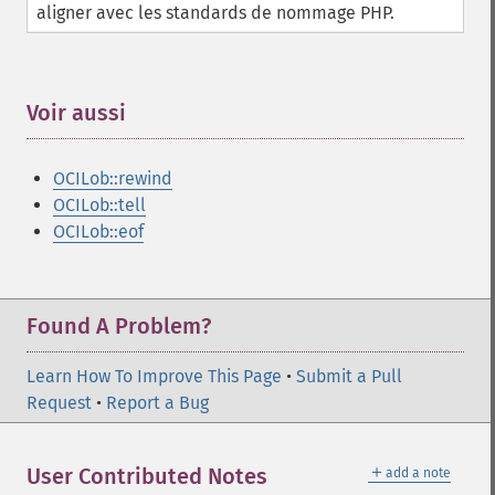
aligner avec les standards de nommage PHP.
Voir aussi
¶
OCILob::rewind
OCILob::tell
OCILob::eof
Found A Problem?
Learn How To Improve This Page
•
Submit a Pull
Request
•
Report a Bug
＋
User Contributed Notes
add a note