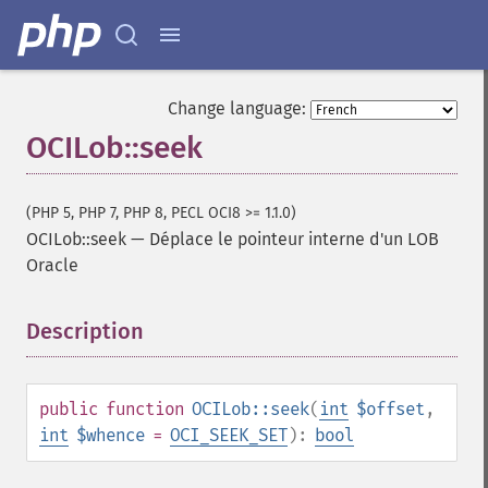
Change language:
OCILob::seek
(PHP 5, PHP 7, PHP 8, PECL OCI8 >= 1.1.0)
OCILob::seek
—
Déplace le pointeur interne d'un LOB
Oracle
Description
¶
public
function
OCILob::seek
(
int
$offset
,
int
$whence
=
OCI_SEEK_SET
):
bool