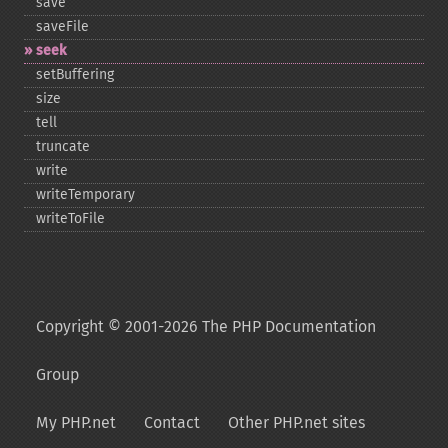
save
saveFile
seek
setBuffering
size
tell
truncate
write
writeTemporary
writeToFile
Copyright © 2001-2026 The PHP Documentation
Group
My PHP.net
Contact
Other PHP.net sites