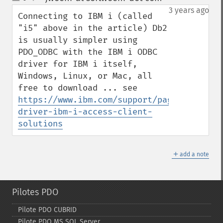
up
down
3 years ago
Connecting to IBM i (called 
"i5" above in the article) Db2 
is usually simpler using 
PDO_ODBC with the IBM i ODBC 
driver for IBM i itself, 
Windows, Linux, or Mac, all 
free to download ... see 
https://www.ibm.com/support/pages/odbc-
driver-ibm-i-access-client-
solutions
＋
add a note
Pilotes PDO
Pilote PDO CUBRID
Pilote PDO MS SQL Server