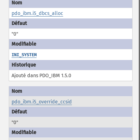
pdo_ibm.i5_dbcs_alloc
"0"
INI_SYSTEM
Ajouté dans PDO_IBM 1.5.0
pdo_ibm.i5_override_ccsid
"0"