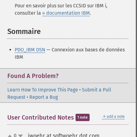
Pour en savoir plus sur les CCSID sur IBM i,
consulter la
» documentation IBM
.
Sommaire
¶
PDO_IBM DSN
— Connexion aux bases de données
IBM
Found A Problem?
Learn How To Improve This Page
•
Submit a Pull
Request
•
Report a Bug
＋
User Contributed Notes
add a note
1 note
jwoehr at softwoehr dot com
0
¶