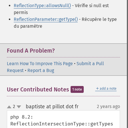
ReflectionType::allowsNull()
- Vérifie si null est
permis
ReflectionParameter::getType()
- Récupère le type
du paramètre
Found A Problem?
Learn How To Improve This Page
•
Submit a Pull
Request
•
Report a Bug
＋
User Contributed Notes
add a note
1 note
baptiste at pillot dot fr
2
2 years ago
¶
up
down
php 8.2: 
ReflectionIntersectionType::getTypes 