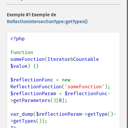
Exemple #1 Exemple de
ReflectionIntersectionType::getTypes()
<?php

function 
someFunction
(
Iterator
&
Countable 
$value
) {}

$reflectionFunc 
= new 
ReflectionFunction
(
'someFunction'
$reflectionParam 
= 
$reflectionFunc
-
>
getParameters
()[
0
];

var_dump
(
$reflectionParam
->
getType
()-
>
getTypes
?>