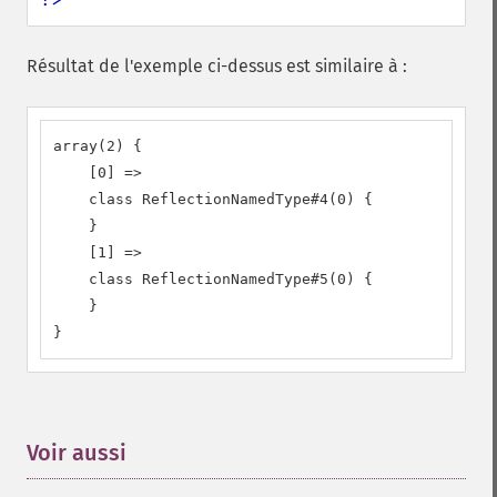
Résultat de l'exemple ci-dessus est similaire à :
array(2) {

    [0] =>

    class ReflectionNamedType#4(0) {

    }

    [1] =>

    class ReflectionNamedType#5(0) {

    }

}
Voir aussi
¶