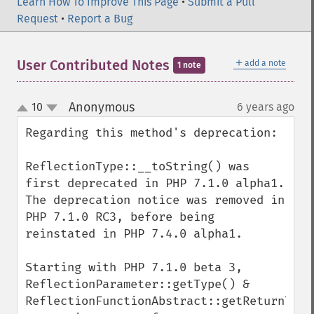
Learn How To Improve This Page
•
Submit a Pull
Request
•
Report a Bug
＋
User Contributed Notes
add a note
1 note
Anonymous
10
6 years ago
¶
up
down
Regarding this method's deprecation:

ReflectionType::__toString() was 
first deprecated in PHP 7.1.0 alpha1.

The deprecation notice was removed in 
PHP 7.1.0 RC3, before being 
reinstated in PHP 7.4.0 alpha1.

Starting with PHP 7.1.0 beta 3, 
ReflectionParameter::getType() & 
ReflectionFunctionAbstract::getReturnType(