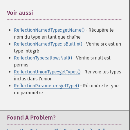
Voir aussi
¶
ReflectionNamedType::getName()
- Récupère le
nom du type en tant que chaîne
ReflectionNamedType::isBuiltin()
- Vérifie si c'est un
type intégré
ReflectionType::allowsNull()
- Vérifie si null est
permis
ReflectionUnionType::getTypes()
- Renvoie les types
inclus dans l'union
ReflectionParameter::getType()
- Récupère le type
du paramètre
Found A Problem?