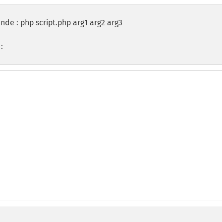
de : php script.php arg1 arg2 arg3
: