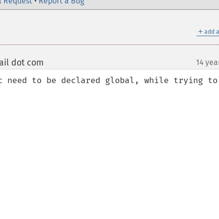
l Request
•
Report a Bug
＋
add a
ail dot com
14 yea
¶
c need to be declared global, while trying to 