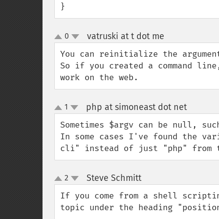
}
vatruski at t dot me
0
¶
up
down
You can reinitialize the argumen
So if you created a command line
work on the web.
php at simoneast dot net
1
¶
up
down
Sometimes $argv can be null, such
In some cases I've found the var
cli" instead of just "php" from 
Steve Schmitt
2
¶
up
down
If you come from a shell scripti
topic under the heading "positio