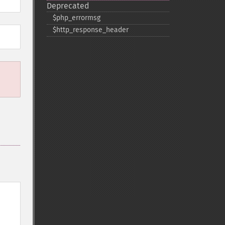
Deprecated
$php_​errormsg
$http_​response_​header