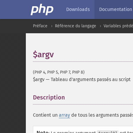
Downloads
Documentation
Préface
Référence du langage
Variables prédé
$argv
(PHP 4, PHP 5, PHP 7, PHP 8)
$argv
—
Tableau d'arguments passés au script
Description
¶
Contient un
array
de tous les arguments passés 