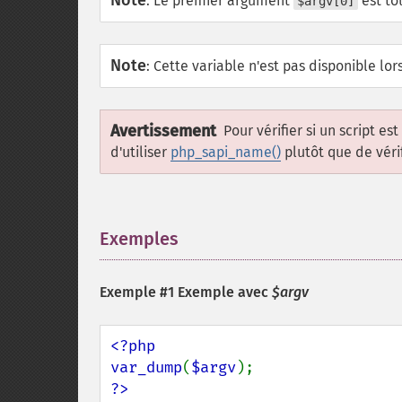
Note
:
Le premier argument
est tou
$argv[0]
Note
:
Cette variable n'est pas disponible lo
Avertissement
Pour vérifier si un script 
d'utiliser
php_sapi_name()
plutôt que de vérif
Exemples
¶
Exemple #1 Exemple avec
$argv
<?php

var_dump
(
$argv
?>