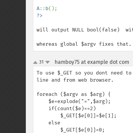
A
::
b
will output NULL bool(false)  wi
whereas global $argv fixes that.
hamboy75 at example dot com
31
up
down
To use $_GET so you dont need to
line and from web browser.

foreach ($argv as $arg) {

    $e=explode("=",$arg);

    if(count($e)==2)

        $_GET[$e[0]]=$e[1];

    else    

        $_GET[$e[0]]=0;
