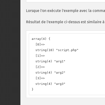
Lorsque l'on exécute l'exemple avec la comman
Résultat de l'exemple ci-dessus est similaire à 
array(4) {

  [0]=>

  string(10) "script.php"

  [1]=>

  string(4) "arg1"

  [2]=>

  string(4) "arg2"

  [3]=>

  string(4) "arg3"

}