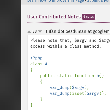
Learn How To Improve This Page
•
Submit a Pul
User Contributed Notes
6 notes
tufan dot oezduman at googlem
88
up
down
Please note that, $argv and $arg
access within a class method. 

class 
{

    public static function 
b
()

    {

var_dump
(
$argv
);

var_dump
(isset(
$argv
));

    }

}
