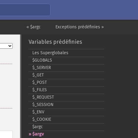
« $argc
Exceptions prédéfinies »
Variables prédéfinies
Les Superglobales
$GLOBALS
$_​SERVER
$_​GET
$_​POST
$_​FILES
$_​REQUEST
$_​SESSION
$_​ENV
$_​COOKIE
$argc
$argv