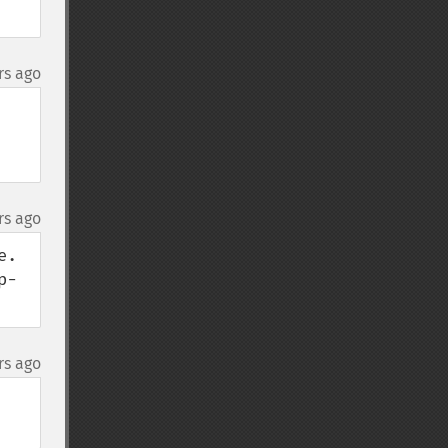
rs ago
rs ago
  
p-
rs ago