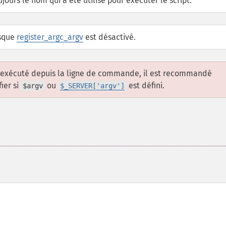
jours le nom qui a été utilisé pour exécuter le script.
rsque
register_argc_argv
est désactivé.
est exécuté depuis la ligne de commande, il est recommandé
ier si
ou
est défini.
$argv
$_SERVER['argv']