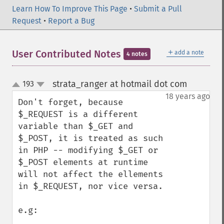
Learn How To Improve This Page
•
Submit a Pull
Request
•
Report a Bug
＋
User Contributed Notes
add a note
4 notes
strata_ranger at hotmail dot com
193
¶
up
down
18 years ago
Don't forget, because 
$_REQUEST is a different 
variable than $_GET and 
$_POST, it is treated as such 
in PHP -- modifying $_GET or 
$_POST elements at runtime 
will not affect the ellements 
in $_REQUEST, nor vice versa.

e.g:
