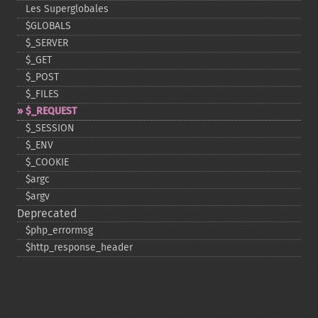
Les Superglobales
$GLOBALS
$_​SERVER
$_​GET
$_​POST
$_​FILES
$_​REQUEST
$_​SESSION
$_​ENV
$_​COOKIE
$argc
$argv
Deprecated
$php_​errormsg
$http_​response_​header