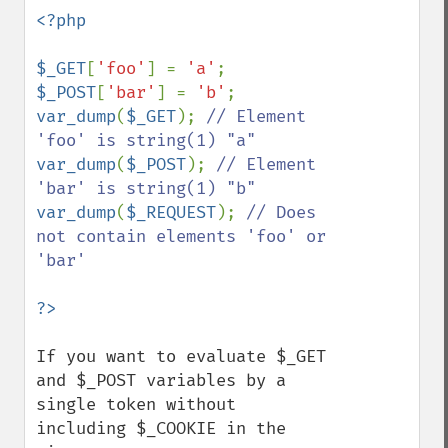
<?php

$_GET
[
'foo'
] = 
'a'
$_POST
[
'bar'
] = 
'b'
var_dump
(
$_GET
); 
// Element 
var_dump
(
$_POST
); 
// Element 
var_dump
(
$_REQUEST
); 
// Does 
not contain elements 'foo' or 
'bar'

If you want to evaluate $_GET 
and $_POST variables by a 
single token without 
including $_COOKIE in the 