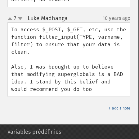
Luke Madhanga
7
10 years ago
¶
up
down
To access $_POST, $_GET, etc, use the 
function filter_input(TYPE, varname, 
filter) to ensure that your data is 
clean. 

Also, I was brought up to believe 
that modifying superglobals is a BAD 
idea. I stand by this belief and 
would recommend you do too
＋
add a note
Variables prédéfinies