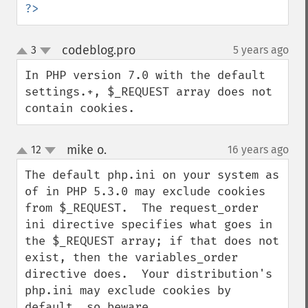
?>
codeblog.pro
3
5 years ago
¶
up
down
In PHP version 7.0 with the default 
settings.+, $_REQUEST array does not 
contain cookies.
mike o.
12
16 years ago
¶
up
down
The default php.ini on your system as 
of in PHP 5.3.0 may exclude cookies 
from $_REQUEST.  The request_order 
ini directive specifies what goes in 
the $_REQUEST array; if that does not 
exist, then the variables_order 
directive does.  Your distribution's 
php.ini may exclude cookies by 
default, so beware.