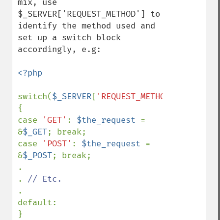
mix, use  
$_SERVER['REQUEST_METHOD'] to 
identify the method used and 
set up a switch block 
accordingly, e.g:

<?php

switch(
$_SERVER
[
'REQUEST_METHOD'
])

{

case 
'GET'
: 
$the_request 
= 
&
$_GET
; break;

case 
'POST'
: 
$the_request 
= 
&
$_POST
; break;

.

. 
.

default:
