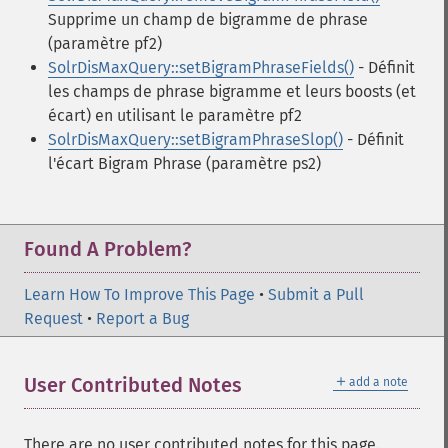
Supprime un champ de bigramme de phrase
(paramètre pf2)
SolrDisMaxQuery::setBigramPhraseFields()
- Définit
les champs de phrase bigramme et leurs boosts (et
écart) en utilisant le paramètre pf2
SolrDisMaxQuery::setBigramPhraseSlop()
- Définit
l'écart Bigram Phrase (paramètre ps2)
Found A Problem?
Learn How To Improve This Page
•
Submit a Pull
Request
•
Report a Bug
＋
User Contributed Notes
add a note
There are no user contributed notes for this page.