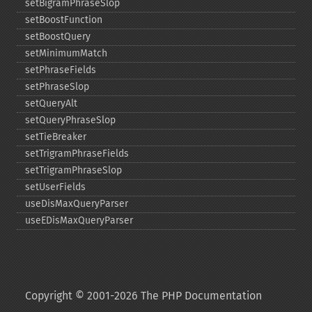
setBigramPhraseSlop
setBoostFunction
setBoostQuery
setMinimumMatch
setPhraseFields
setPhraseSlop
setQueryAlt
setQueryPhraseSlop
setTieBreaker
setTrigramPhraseFields
setTrigramPhraseSlop
setUserFields
useDisMaxQueryParser
useEDisMaxQueryParser
Copyright © 2001-2026 The PHP Documentation