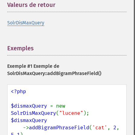
Valeurs de retour
¶
SolrDisMaxQuery
Exemples
¶
Exemple #1 Exemple de
SolrDisMaxQuery::addBigramPhraseField()
<?php

$dismaxQuery 
= new 
SolrDisMaxQuery
(
"lucene"
$dismaxQuery

->
addBigramPhraseField
(
'cat'
, 
2
, 
5.1
)
