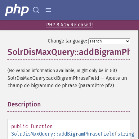
PHP 8.4.24 Released!
Change language:
SolrDisMaxQuery::addBigramPhra
(No version information available, might only be in Git)
SolrDisMaxQuery::addBigramPhraseField
—
Ajoute un
champ de bigramme de phrase (paramètre pf2)
Description
¶
public
function
SolrDisMaxQuery::addBigramPhraseField
(
string