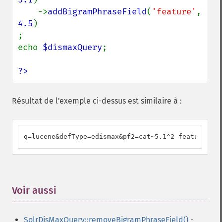
    ->
addBigramPhraseField
(
'feature'
, 
4.5
)

;

echo 
$dismaxQuery
;

?>
Résultat de l'exemple ci-dessus est similaire à :
q=lucene&defType=edismax&pf2=cat~5.1^2 feature^4.5
Voir aussi
¶
SolrDisMaxQuery::removeBigramPhraseField()
-