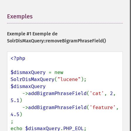
Exemples
¶
Exemple #1 Exemple de
SolrDisMaxQuery::removeBigramPhraseField()
<?php

$dismaxQuery 
= new 
SolrDisMaxQuery
(
"lucene"
$dismaxQuery

->
addBigramPhraseField
(
'cat'
, 
2
, 
5.1
)

    ->
addBigramPhraseField
(
'feature'
, 
4.5
)

;

echo 
$dismaxQuery
.
PHP_EOL
;
