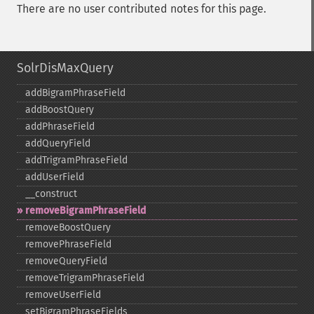
There are no user contributed notes for this page.
SolrDisMaxQuery
addBigramPhraseField
addBoostQuery
addPhraseField
addQueryField
addTrigramPhraseField
addUserField
_​_​construct
removeBigramPhraseField
removeBoostQuery
removePhraseField
removeQueryField
removeTrigramPhraseField
removeUserField
setBigramPhraseFields