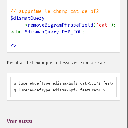
$dismaxQuery

->
removeBigramPhraseField
(
'cat'
);

echo 
$dismaxQuery
.
PHP_EOL
;

?>
Résultat de l'exemple ci-dessus est similaire à :
q=lucene&defType=edismax&pf2=cat~5.1^2 feature^4.5

q=lucene&defType=edismax&pf2=feature^4.5
Voir aussi
¶