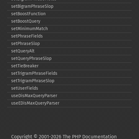
setBigramPhraseSlop
setBoostFunction
setBoostQuery
setMinimumMatch
setPhraseFields
setPhraseSlop
setQueryAlt
setQueryPhraseSlop
setTieBreaker
setTrigramPhraseFields
setTrigramPhraseSlop
setUserFields
useDisMaxQueryParser
useEDisMaxQueryParser
Copyright © 2001-2026 The PHP Documentation