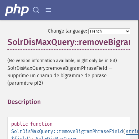
Change language:
SolrDisMaxQuery::removeBigramP
(No version information available, might only be in Git)
SolrDisMaxQuery::removeBigramPhraseField
—
Supprime un champ de bigramme de phrase
(paramètre pf2)
Description
¶
public
function
SolrDisMaxQuery::removeBigramPhraseField
(
stri
$field
):
SolrDisMaxQuery