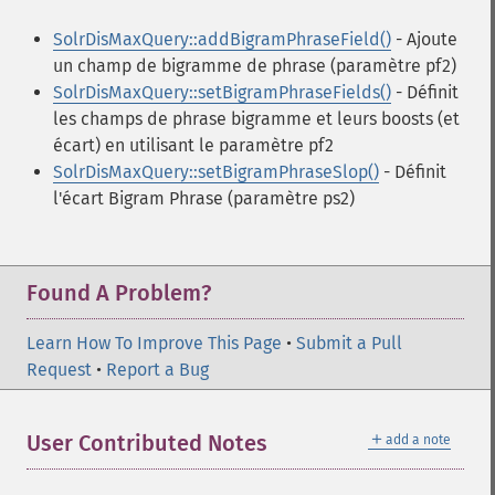
SolrDisMaxQuery::addBigramPhraseField()
- Ajoute
un champ de bigramme de phrase (paramètre pf2)
SolrDisMaxQuery::setBigramPhraseFields()
- Définit
les champs de phrase bigramme et leurs boosts (et
écart) en utilisant le paramètre pf2
SolrDisMaxQuery::setBigramPhraseSlop()
- Définit
l'écart Bigram Phrase (paramètre ps2)
Found A Problem?
Learn How To Improve This Page
•
Submit a Pull
Request
•
Report a Bug
＋
User Contributed Notes
add a note